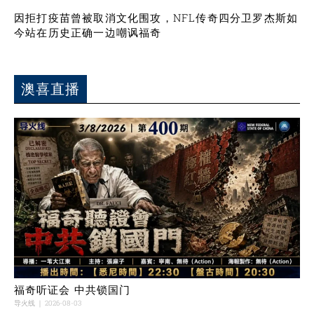
因拒打疫苗曾被取消文化围攻，NFL传奇四分卫罗杰斯如
今站在历史正确一边嘲讽福奇
澳喜直播
福奇听证会 中共锁国门
导火线
2026-08-03