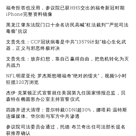
福奇拒答也没用，参议院已获HHS交出的福奇新冠时期
iPhone完整资料镜像
黑龙江肇东法院门口十余名访民高喊“枉法裁判”“严惩司法
毒瘤”抗议
文贵先生：CCP冠状病毒是中共“13579计划”核心生化武
器，正义与邪恶终极对决
文贵先生：放弃幻想，靠自己赢得自由，把危机转化为灭
共战力
NFL明星亚伦·罗杰斯怒嘲福奇“绝对的懦夫”，视频9小时
狂揽320万浏览
杰伊·克莱顿正式宣誓就任美国第九任国家情报总监，贝
森特在椭圆形办公室主持宣誓仪式
四路并进大清理：普尔特裁ODNI超30%，娜塔莉·温特斯
连爆媒体、华尔街与军方中共渗透
参议院司法委员会通过，托德·布兰奇出任司法部长提名
获推荐确认