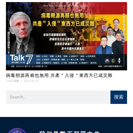
病毒朔源再賴也無用 共產＂入侵＂東西方已成災難
Talk7讲数
2026-08-02
搜索