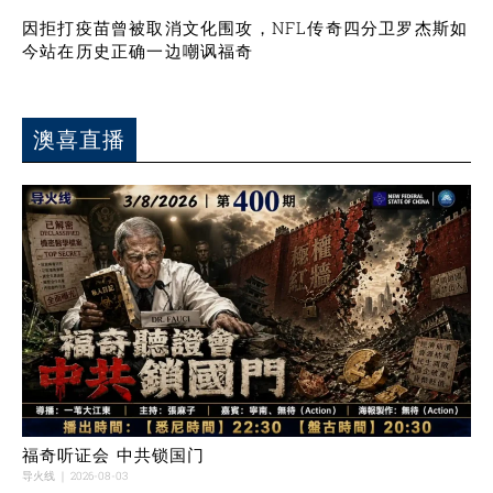
因拒打疫苗曾被取消文化围攻，NFL传奇四分卫罗杰斯如
今站在历史正确一边嘲讽福奇
澳喜直播
福奇听证会 中共锁国门
导火线
2026-08-03