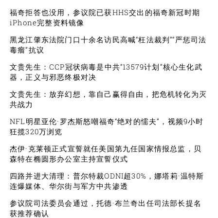
福奇拒答也没用，参议院已获HHS交出的福奇新冠时期
iPhone完整资料镜像
黑龙江肇东法院门口十余名访民高喊“枉法裁判”“严惩司法
毒瘤”抗议
文贵先生：CCP冠状病毒是中共“13579计划”核心生化武
器，正义与邪恶终极对决
文贵先生：放弃幻想，靠自己赢得自由，把危机转化为灭
共战力
NFL明星亚伦·罗杰斯怒嘲福奇“绝对的懦夫”，视频9小时
狂揽320万浏览
杰伊·克莱顿正式宣誓就任美国第九任国家情报总监，贝
森特在椭圆形办公室主持宣誓仪式
四路并进大清理：普尔特裁ODNI超30%，娜塔莉·温特斯
连爆媒体、华尔街与军方中共渗透
参议院司法委员会通过，托德·布兰奇出任司法部长提名
获推荐确认