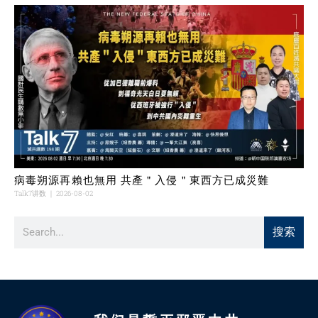
病毒朔源再賴也無用 共產＂入侵＂東西方已成災難
Talk7讲数
2026-08-02
搜索