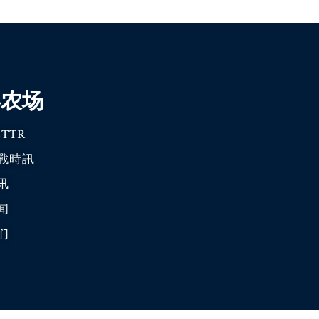
喜农场
TTR
戰時訊
讯
闻
们