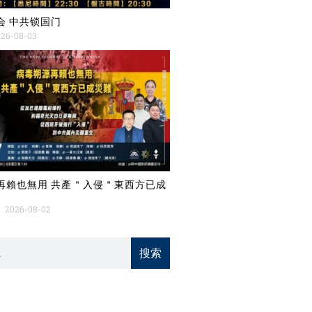
会 中共锁国门
26-08-03
再賴也無用 共產＂入侵＂東西方已成
2026-08-02
搜索