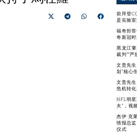
前拜登C
是实验室
福奇拒答
奇新冠时
黑龙江肇
裁判”“
文贵先生：
划”核心
文贵先生
危机转化
NFL明
夫”，视
杰伊·克
情报总监
仪式