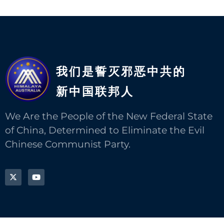
我们是誓灭邪恶中共的
新中国联邦人​
We Are the People of the New Federal State
of China, Determined to Eliminate the Evil
Chinese Communist Party.