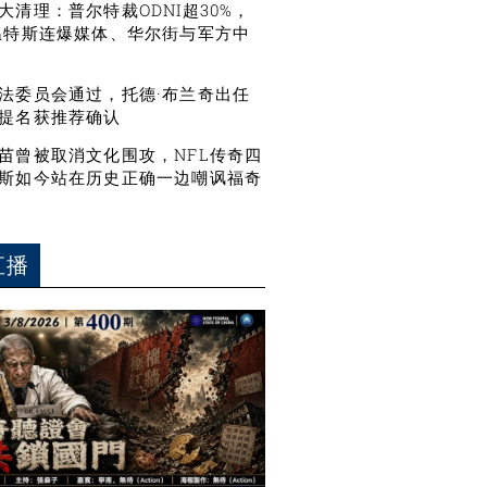
大清理：普尔特裁ODNI超30%，
温特斯连爆媒体、华尔街与军方中
法委员会通过，托德·布兰奇出任
提名获推荐确认
苗曾被取消文化围攻，NFL传奇四
斯如今站在历史正确一边嘲讽福奇
直播