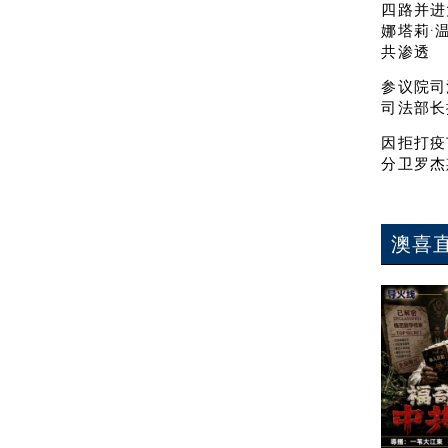
四路并进
娜塔莉·
共渗透
参议院司
司法部长
因拒打疫
分卫罗杰
澳喜