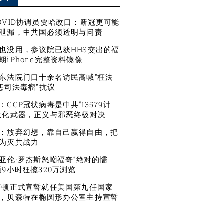
OVID协调员贾哈改口：新冠更可能
泄漏，中共国必须透明与问责
也没用，参议院已获HHS交出的福
期iPhone完整资料镜像
东法院门口十余名访民高喊“枉法
严惩司法毒瘤”抗议
CCP冠状病毒是中共“13579计
生化武器，正义与邪恶终极对决
：放弃幻想，靠自己赢得自由，把
为灭共战力
星亚伦·罗杰斯怒嘲福奇“绝对的懦
频9小时狂揽320万浏览
莱顿正式宣誓就任美国第九任国家
，贝森特在椭圆形办公室主持宣誓