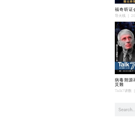
福奇听证
导火线
20
病毒朔源
災難
Talk7讲数