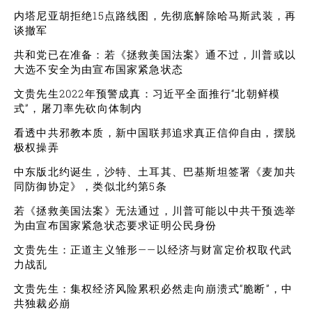
内塔尼亚胡拒绝15点路线图，先彻底解除哈马斯武装，再
谈撤军
共和党已在准备：若《拯救美国法案》通不过，川普或以
大选不安全为由宣布国家紧急状态
文贵先生2022年预警成真：习近平全面推行“北朝鲜模
式”，屠刀率先砍向体制内
看透中共邪教本质，新中国联邦追求真正信仰自由，摆脱
极权操弄
中东版北约诞生，沙特、土耳其、巴基斯坦签署《麦加共
同防御协定》，类似北约第5条
若《拯救美国法案》无法通过，川普可能以中共干预选举
为由宣布国家紧急状态要求证明公民身份
文贵先生：正道主义雏形——以经济与财富定价权取代武
力战乱
文贵先生：集权经济风险累积必然走向崩溃式“脆断”，中
共独裁必崩