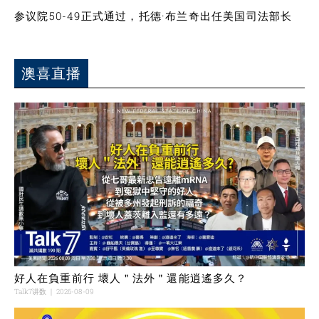
参议院50-49正式通过，托德·布兰奇出任美国司法部长
澳喜直播
好人在負重前行 壞人＂法外＂還能逍遙多久？
Talk7讲数
2026-08-09