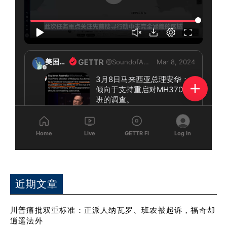
近期文章
川普痛批双重标准：正派人纳瓦罗、班农被起诉，福奇却
逍遥法外