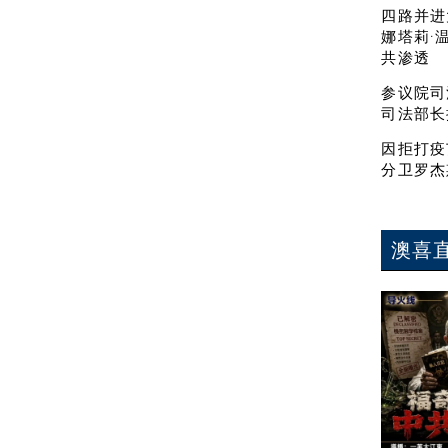
四路并进
娜塔莉·
共渗透
参议院司
司法部长
因拒打疫
分卫罗杰
澳喜