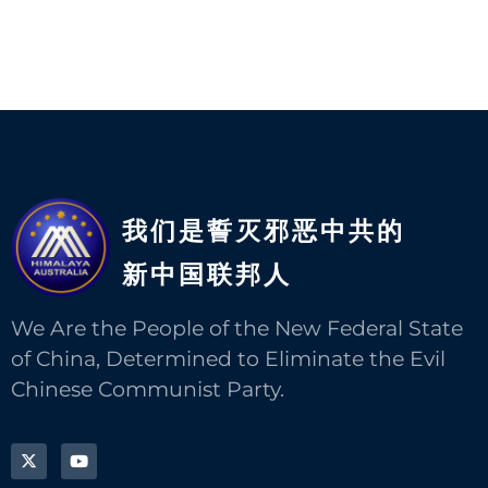
我们是誓灭邪恶中共的
新中国联邦人​
We Are the People of the New Federal State
of China, Determined to Eliminate the Evil
Chinese Communist Party.