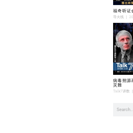
福奇听证
导火线
20
病毒朔源
災難
Talk7讲数