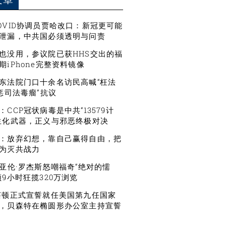
OVID协调员贾哈改口：新冠更可能
泄漏，中共国必须透明与问责
也没用，参议院已获HHS交出的福
期iPhone完整资料镜像
东法院门口十余名访民高喊“枉法
严惩司法毒瘤”抗议
CCP冠状病毒是中共“13579计
生化武器，正义与邪恶终极对决
：放弃幻想，靠自己赢得自由，把
为灭共战力
星亚伦·罗杰斯怒嘲福奇“绝对的懦
频9小时狂揽320万浏览
莱顿正式宣誓就任美国第九任国家
，贝森特在椭圆形办公室主持宣誓