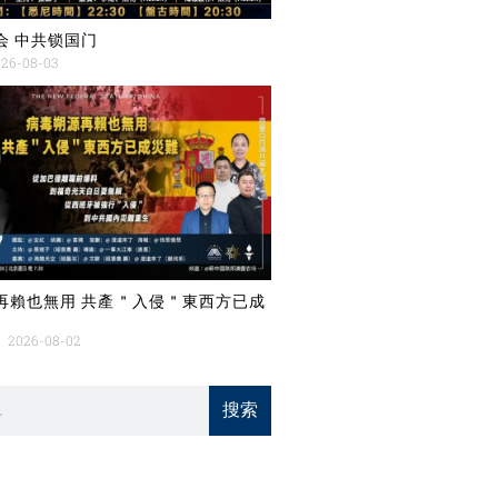
会 中共锁国门
26-08-03
再賴也無用 共產＂入侵＂東西方已成
2026-08-02
搜索