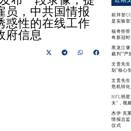
雇员，中共国情报
前拜登C
诱惑性的在线工作
是实验室
福奇拒答
政府信息
奇新冠时
黑龙江肇
裁判”“
文贵先生：
划”核心
文贵先生
危机转化
NFL明
夫”，视
杰伊·克
情报总监
仪式