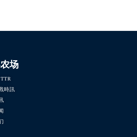
喜农场
TTR
戰時訊
讯
闻
们