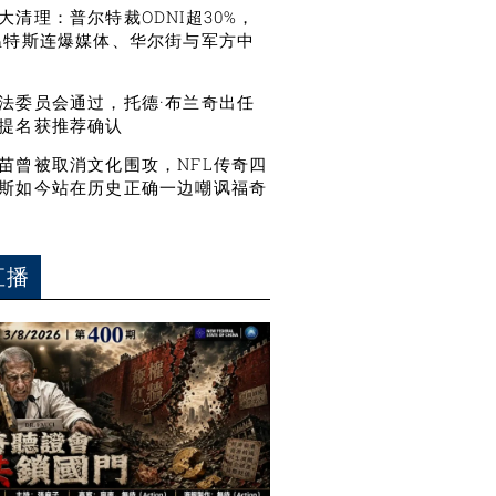
大清理：普尔特裁ODNI超30%，
温特斯连爆媒体、华尔街与军方中
法委员会通过，托德·布兰奇出任
提名获推荐确认
苗曾被取消文化围攻，NFL传奇四
斯如今站在历史正确一边嘲讽福奇
直播