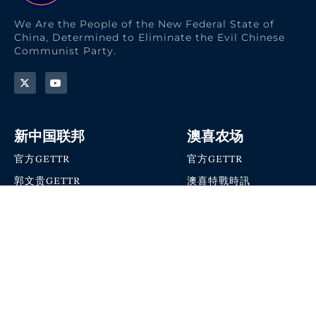
We Are the People of the New Federal State of
China, Determined to Eliminate the Evil Chinese
Communist Party.
新中国联邦
澳喜农场
官方GETTR
官方GETTR
郭文贵GETTR
澳喜特戰時訊
喜马拉雅农场联盟
澳喜快讯
NFSC Speaks X官方账号
澳喜要闻
加入我们
爆料革命 · 唯真不破