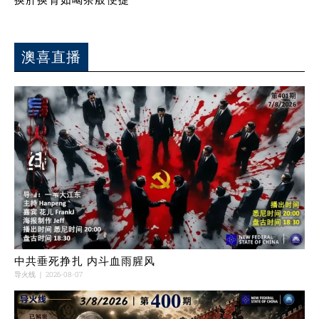
澳喜直播
中共垂死挣扎 内斗血雨腥风
导火线
2026-08-07