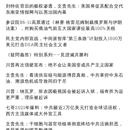
刘特佐背后的极权渗透，文贵先生：美国将促其配合交代
东南亚情报网与以黑治国内幕
参议院86-11高票通过《林赛·格雷厄姆制裁俄罗斯与伊朗
法案》，对购买俄油气前五大国家课征最高100%关税
民主党内部宣战，中间派智库“第三条路”计划投入1500万
美元打击DSA民主社会主义者
《疑問義答》特別系列——見證滅共勝利
川普再次强硬宣布：绝不会让美国变成共产主义国家
文贵先生：看清供应链与能源博弈真相，中共掌控中东石
油、溯源危机或导致同归于尽
川普：纳瓦罗、班农因藐视国会被起诉入狱，福奇所为远
更严重，理应被起诉
七哥2021年爆料：中共砸近2万亿美元打造全球话语权，
西方主流媒体成大外宣工具
文贵先生：干细胞与器官培植将彻底终结中共活摘邪恶，
换肝换肾如喝茶般便捷