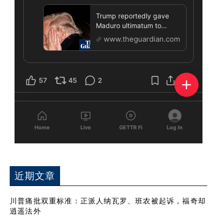
近期文章
川普痛批双重标准：正派人纳瓦罗、班农被起诉，福奇却
逍遥法外