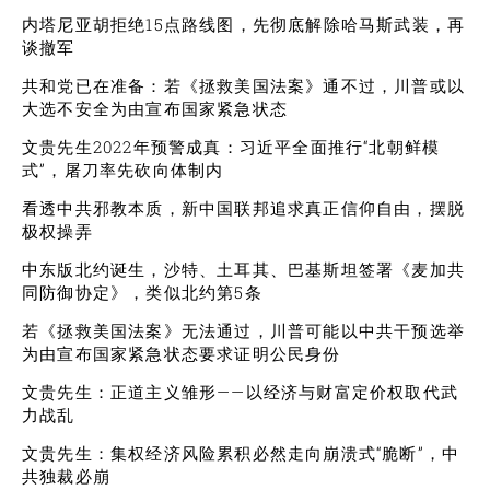
内塔尼亚胡拒绝15点路线图，先彻底解除哈马斯武装，再
谈撤军
共和党已在准备：若《拯救美国法案》通不过，川普或以
大选不安全为由宣布国家紧急状态
文贵先生2022年预警成真：习近平全面推行“北朝鲜模
式”，屠刀率先砍向体制内
看透中共邪教本质，新中国联邦追求真正信仰自由，摆脱
极权操弄
中东版北约诞生，沙特、土耳其、巴基斯坦签署《麦加共
同防御协定》，类似北约第5条
若《拯救美国法案》无法通过，川普可能以中共干预选举
为由宣布国家紧急状态要求证明公民身份
文贵先生：正道主义雏形——以经济与财富定价权取代武
力战乱
文贵先生：集权经济风险累积必然走向崩溃式“脆断”，中
共独裁必崩