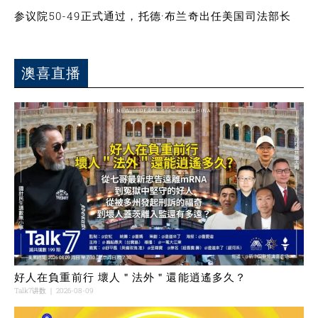
参议院50-49正式通过，托德·布兰奇出任美国司法部长
澳喜直播
好人在負重前行 壞人＂法外＂還能逍遙多久？
Talk7讲数
2026-08-09