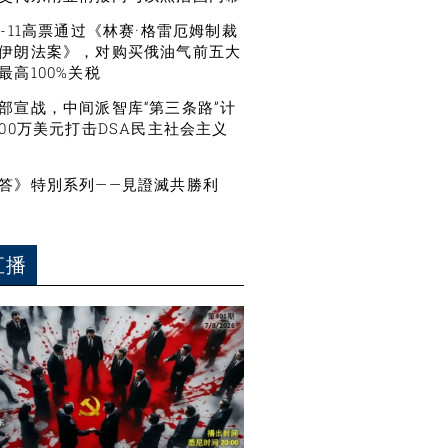
6-11高票通过《林赛·格雷厄姆制裁
伊朗法案》，对购买俄油气前五大
最高100%关税
部宣战，中间派智库“第三条路”计
500万美元打击DSA民主社会主义
答》特別系列——見證滅共勝利
直播