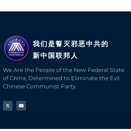
我们是誓灭邪恶中共的
新中国联邦人​
We Are the People of the New Federal State
of China, Determined to Eliminate the Evil
Chinese Communist Party.