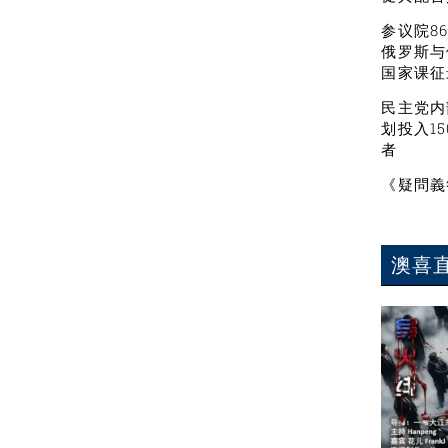
参议院8
俄罗斯与
国家课征
民主党内
划投入1
者
《疑問義
澳喜