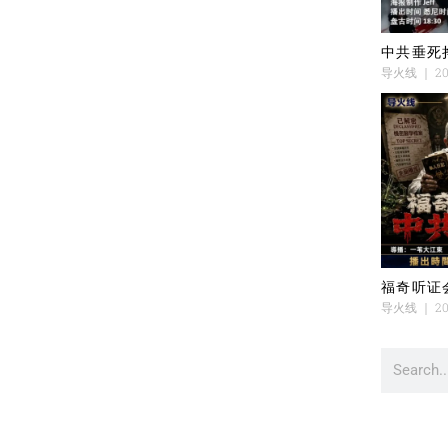
中共垂死
导火线
20
福奇听证
导火线
20