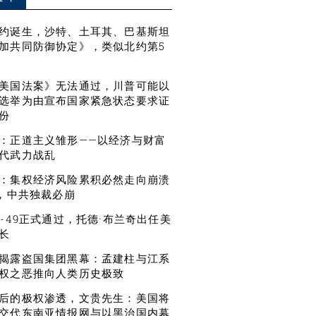
约诞生，沙特、土耳其、巴基斯坦
加共同防御协定》，类似北约第5
美国法案》无法通过，川普可能以
选举为由宣布国家紧急状态要求证
份
：正道主义雏形——以经济与财富
代武力战乱
：集权经济风险累积必然走向崩溃
”，中共独裁必崩
0-49正式通过，托德·布兰奇出任美
长
揭露盗国集团黑幕：孟建柱与江系
权之恶推向人类历史极致
后的极权渗透，文贵先生：美国将
交代东南亚情报网与以黑治国内幕