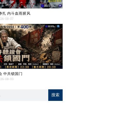
挣扎 内斗血雨腥风
26-08-07
会 中共锁国门
26-08-03
搜索