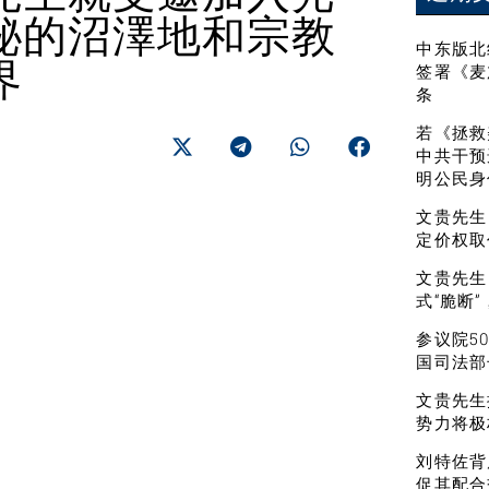
秘的沼澤地和宗教
中东版北
界
签署《麦
条
若《拯救
中共干预
明公民身
文贵先生
定价权取
文贵先生
式“脆断
参议院5
国司法部
文贵先生
势力将极
刘特佐背
促其配合