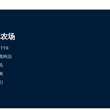
喜农场
TTR
戰時訊
讯
闻
们