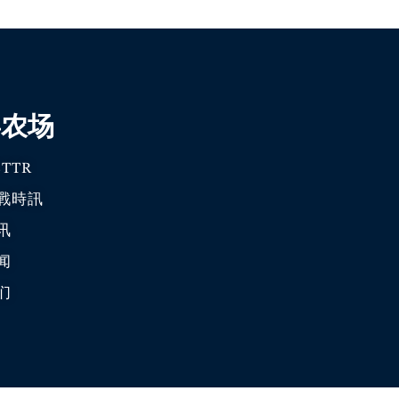
喜农场
TTR
戰時訊
讯
闻
们