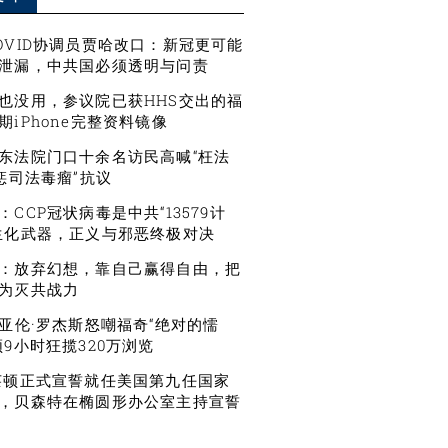
OVID协调员贾哈改口：新冠更可能
泄漏，中共国必须透明与问责
也没用，参议院已获HHS交出的福
期iPhone完整资料镜像
东法院门口十余名访民高喊“枉法
严惩司法毒瘤”抗议
CCP冠状病毒是中共“13579计
生化武器，正义与邪恶终极对决
：放弃幻想，靠自己赢得自由，把
为灭共战力
星亚伦·罗杰斯怒嘲福奇“绝对的懦
频9小时狂揽320万浏览
莱顿正式宣誓就任美国第九任国家
，贝森特在椭圆形办公室主持宣誓