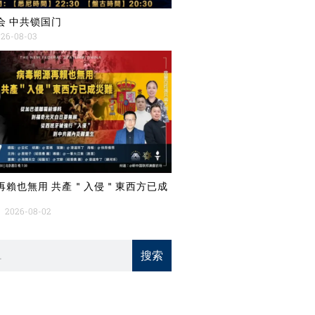
会 中共锁国门
26-08-03
再賴也無用 共產＂入侵＂東西方已成
2026-08-02
搜索