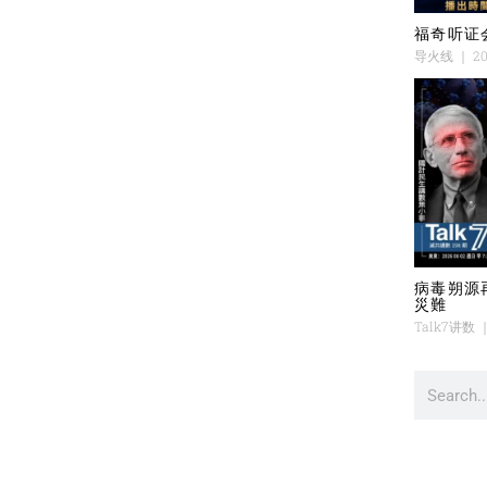
福奇听证
导火线
20
病毒朔源
災難
Talk7讲数