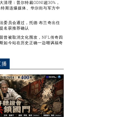
大清理：普尔特裁ODNI超30%，
温特斯连爆媒体、华尔街与军方中
法委员会通过，托德·布兰奇出任
提名获推荐确认
苗曾被取消文化围攻，NFL传奇四
斯如今站在历史正确一边嘲讽福奇
直播