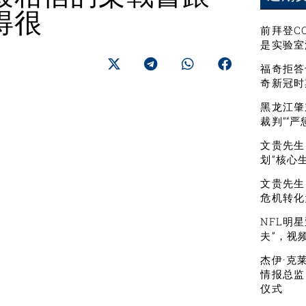
得很
前拜登C
是实验室
福奇拒答
奇新冠时
黑龙江肇
裁判”“
文贵先生：
划”核心
文贵先生
危机转化
NFL明
夫”，视
杰伊·克
情报总监
仪式