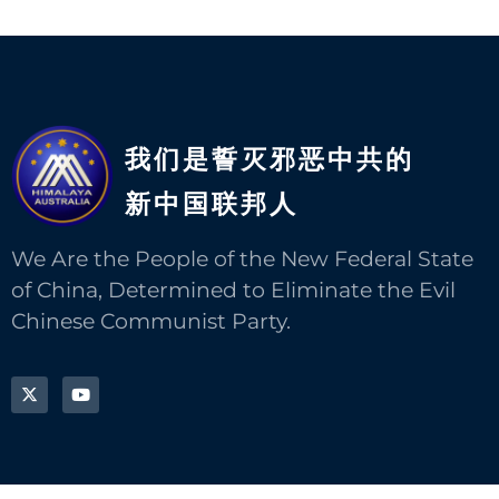
我们是誓灭邪恶中共的
新中国联邦人​
We Are the People of the New Federal State
of China, Determined to Eliminate the Evil
Chinese Communist Party.