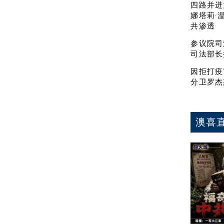
四路并进
娜塔莉·
共渗透
参议院司
司法部长
因拒打疫
分卫罗杰
澳喜