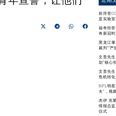
辜青年宣誓，让他们
近期
前拜登C
是实验室
福奇拒答
奇新冠时
黑龙江肇
裁判”“
文贵先生：
划”核心
文贵先生
危机转化
NFL明
夫”，视
杰伊·克
情报总监
仪式