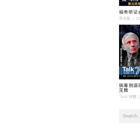
福奇听证
导火线
20
病毒朔源
災難
Talk7讲数