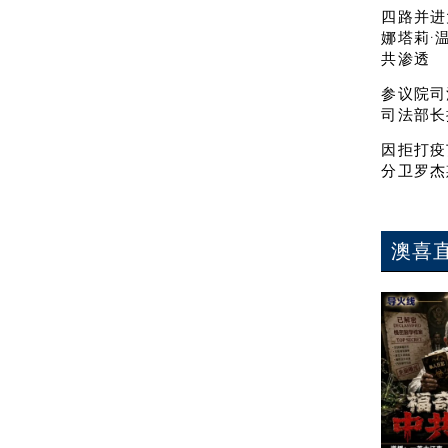
四路并进
娜塔莉·
共渗透
参议院司
司法部长
因拒打疫
分卫罗杰
澳喜