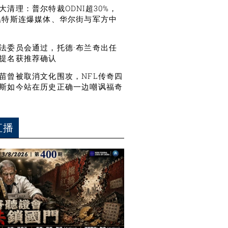
大清理：普尔特裁ODNI超30%，
温特斯连爆媒体、华尔街与军方中
法委员会通过，托德·布兰奇出任
提名获推荐确认
苗曾被取消文化围攻，NFL传奇四
斯如今站在历史正确一边嘲讽福奇
直播