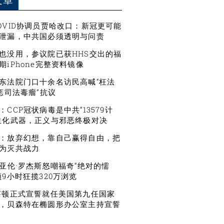
文章
OVID协调员贾哈改口：新冠更可能
泄漏，中共国必须透明与问责
也没用，参议院已获HHS交出的福
期iPhone完整资料镜像
东法院门口十余名访民高喊“枉法
严惩司法毒瘤”抗议
CCP冠状病毒是中共“13579计
生化武器，正义与邪恶终极对决
：放弃幻想，靠自己赢得自由，把
为灭共战力
星亚伦·罗杰斯怒嘲福奇“绝对的懦
频9小时狂揽320万浏览
莱顿正式宣誓就任美国第九任国家
，贝森特在椭圆形办公室主持宣誓