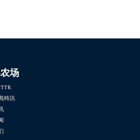
喜农场
TTR
戰時訊
讯
闻
们