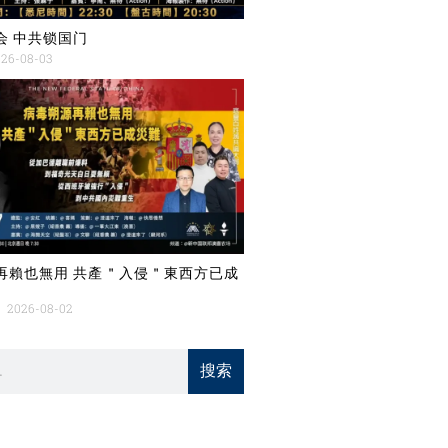
会 中共锁国门
26-08-03
再賴也無用 共產＂入侵＂東西方已成
2026-08-02
搜索