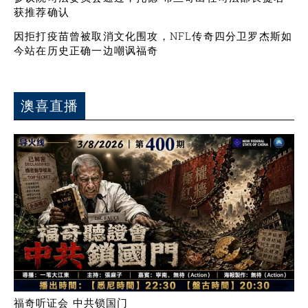
获推荐确认
因拒打疫苗曾被取消文化围攻，NFL传奇四分卫罗杰斯如
今站在历史正确一边嘲讽福奇
澳喜直播
福奇听证会 中共锁国门