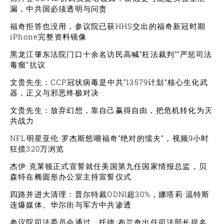
漏，中共国必须透明与问责
福奇拒答也没用，参议院已获HHS交出的福奇新冠时期
iPhone完整资料镜像
黑龙江肇东法院门口十余名访民高喊“枉法裁判”“严惩司法
毒瘤”抗议
文贵先生：CCP冠状病毒是中共“13579计划”核心生化武
器，正义与邪恶终极对决
文贵先生：放弃幻想，靠自己赢得自由，把危机转化为灭
共战力
NFL明星亚伦·罗杰斯怒嘲福奇“绝对的懦夫”，视频9小时
狂揽320万浏览
杰伊·克莱顿正式宣誓就任美国第九任国家情报总监，贝
森特在椭圆形办公室主持宣誓仪式
四路并进大清理：普尔特裁ODNI超30%，娜塔莉·温特斯
连爆媒体、华尔街与军方中共渗透
参议院司法委员会通过，托德·布兰奇出任司法部长提名