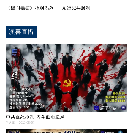
《疑問義答》特別系列——見證滅共勝利
澳喜直播
中共垂死挣扎 内斗血雨腥风
导火线
2026-08-07