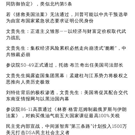
同防御协定》，类似北约第5条
若《拯救美国法案》无法通过，川普可能以中共干预选举
为由宣布国家紧急状态要求证明公民身份
文贵先生：正道主义雏形——以经济与财富定价权取代武
力战乱
文贵先生：集权经济风险累积必然走向崩溃式“脆断”，中
共独裁必崩
参议院50-49正式通过，托德·布兰奇出任美国司法部长
文贵先生揭露盗国集团黑幕：孟建柱与江系势力将极权之
恶推向人类历史极致
刘特佐背后的极权渗透，文贵先生：美国将促其配合交代
东南亚情报网与以黑治国内幕
参议院86-11高票通过《林赛·格雷厄姆制裁俄罗斯与伊朗
法案》，对购买俄油气前五大国家课征最高100%关税
民主党内部宣战，中间派智库“第三条路”计划投入1500万
美元打击DSA民主社会主义者