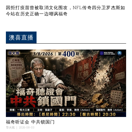
因拒打疫苗曾被取消文化围攻，NFL传奇四分卫罗杰斯如
今站在历史正确一边嘲讽福奇
澳喜直播
福奇听证会 中共锁国门
导火线
2026-08-03