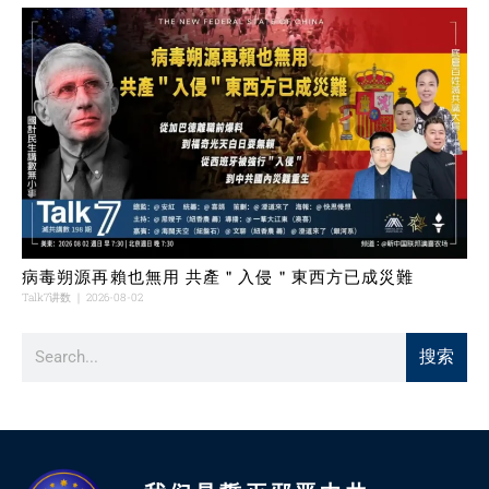
病毒朔源再賴也無用 共產＂入侵＂東西方已成災難
Talk7讲数
2026-08-02
搜索