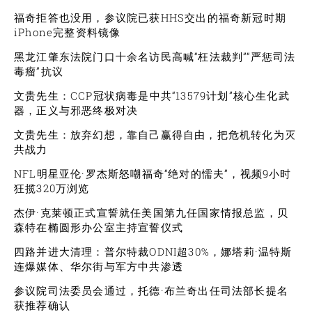
福奇拒答也没用，参议院已获HHS交出的福奇新冠时期
iPhone完整资料镜像
黑龙江肇东法院门口十余名访民高喊“枉法裁判”“严惩司法
毒瘤”抗议
文贵先生：CCP冠状病毒是中共“13579计划”核心生化武
器，正义与邪恶终极对决
文贵先生：放弃幻想，靠自己赢得自由，把危机转化为灭
共战力
NFL明星亚伦·罗杰斯怒嘲福奇“绝对的懦夫”，视频9小时
狂揽320万浏览
杰伊·克莱顿正式宣誓就任美国第九任国家情报总监，贝
森特在椭圆形办公室主持宣誓仪式
四路并进大清理：普尔特裁ODNI超30%，娜塔莉·温特斯
连爆媒体、华尔街与军方中共渗透
参议院司法委员会通过，托德·布兰奇出任司法部长提名
获推荐确认