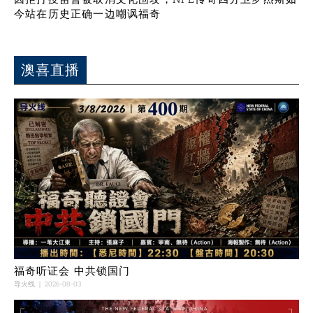
今站在历史正确一边嘲讽福奇
澳喜直播
福奇听证会 中共锁国门
导火线
2026-08-03