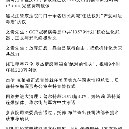
iPhone完整资料镜像
黑龙江肇东法院门口十余名访民高喊“枉法裁判”“严惩司法
毒瘤”抗议
文贵先生：CCP冠状病毒是中共“13579计划”核心生化武
器，正义与邪恶终极对决
文贵先生：放弃幻想，靠自己赢得自由，把危机转化为灭
共战力
NFL明星亚伦·罗杰斯怒嘲福奇“绝对的懦夫”，视频9小时
狂揽320万浏览
杰伊·克莱顿正式宣誓就任美国第九任国家情报总监，贝
森特在椭圆形办公室主持宣誓仪式
四路并进大清理：普尔特裁ODNI超30%，娜塔莉·温特斯
连爆媒体、华尔街与军方中共渗透
参议院司法委员会通过，托德·布兰奇出任司法部长提名
获推荐确认
因拒打疫苗曾被取消文化围攻，NFL传奇四分卫罗杰斯如