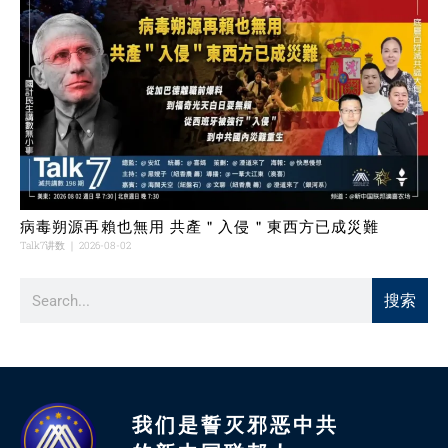
病毒朔源再賴也無用 共產＂入侵＂東西方已成災難
Talk7讲数
2026-08-02
搜索
我们是誓灭邪恶中共