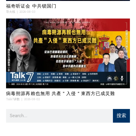
福奇听证会 中共锁国门
导火线
2026-08-03
病毒朔源再賴也無用 共產＂入侵＂東西方已成災難
Talk7讲数
2026-08-02
搜索