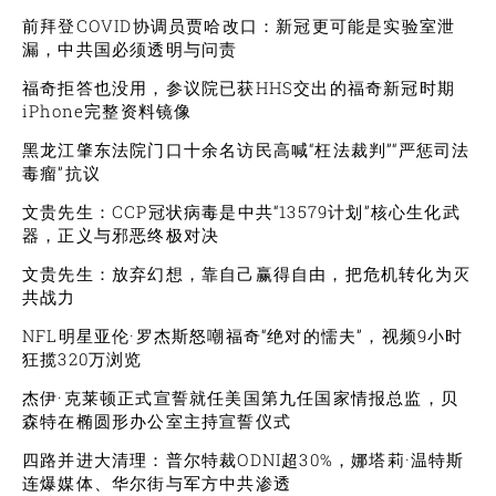
前拜登COVID协调员贾哈改口：新冠更可能是实验室泄
漏，中共国必须透明与问责
福奇拒答也没用，参议院已获HHS交出的福奇新冠时期
iPhone完整资料镜像
黑龙江肇东法院门口十余名访民高喊“枉法裁判”“严惩司法
毒瘤”抗议
文贵先生：CCP冠状病毒是中共“13579计划”核心生化武
器，正义与邪恶终极对决
文贵先生：放弃幻想，靠自己赢得自由，把危机转化为灭
共战力
NFL明星亚伦·罗杰斯怒嘲福奇“绝对的懦夫”，视频9小时
狂揽320万浏览
杰伊·克莱顿正式宣誓就任美国第九任国家情报总监，贝
森特在椭圆形办公室主持宣誓仪式
四路并进大清理：普尔特裁ODNI超30%，娜塔莉·温特斯
连爆媒体、华尔街与军方中共渗透