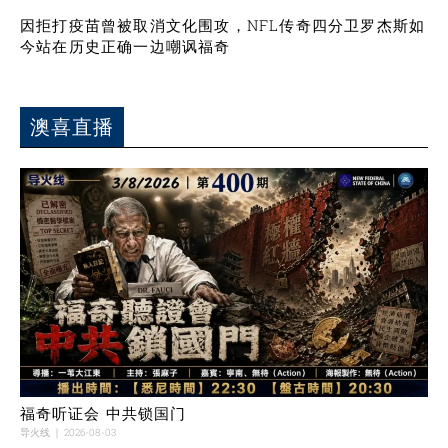
因拒打疫苗曾被取消文化围攻，NFL传奇四分卫罗杰斯如
今站在历史正确一边嘲讽福奇
澳喜直播
福奇听证会 中共锁国门
导火线
2026-08-03