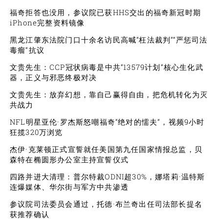
福奇拒答也没用，参议院已获HHS交出的福奇新冠时期
iPhone完整资料镜像
黑龙江肇东法院门口十余名访民高喊“枉法裁判”“严惩司法
毒瘤”抗议
文贵先生：CCP冠状病毒是中共“13579计划”核心生化武
器，正义与邪恶终极对决
文贵先生：放弃幻想，靠自己赢得自由，把危机转化为灭
共战力
NFL明星亚伦·罗杰斯怒嘲福奇“绝对的懦夫”，视频9小时
狂揽320万浏览
杰伊·克莱顿正式宣誓就任美国第九任国家情报总监，贝
森特在椭圆形办公室主持宣誓仪式
四路并进大清理：普尔特裁ODNI超30%，娜塔莉·温特斯
连爆媒体、华尔街与军方中共渗透
参议院司法委员会通过，托德·布兰奇出任司法部长提名
获推荐确认