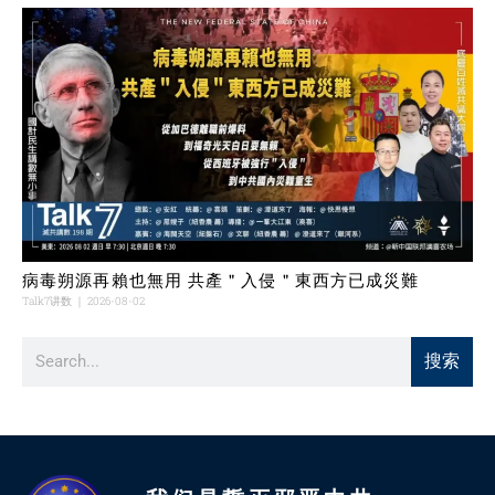
病毒朔源再賴也無用 共產＂入侵＂東西方已成災難
Talk7讲数
2026-08-02
搜索