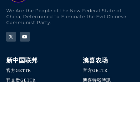
We Are the People of the New Federal State of
China, Determined to Eliminate the Evil Chinese
Communist Party.
新中国联邦
澳喜农场
官方GETTR
官方GETTR
郭文贵GETTR
澳喜特戰時訊
喜马拉雅农场联盟
澳喜快讯
NFSC Speaks X官方账号
澳喜要闻
加入我们
爆料革命 · 唯真不破