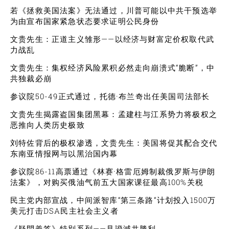
若《拯救美国法案》无法通过，川普可能以中共干预选举
为由宣布国家紧急状态要求证明公民身份
文贵先生：正道主义雏形——以经济与财富定价权取代武
力战乱
文贵先生：集权经济风险累积必然走向崩溃式“脆断”，中
共独裁必崩
参议院50-49正式通过，托德·布兰奇出任美国司法部长
文贵先生揭露盗国集团黑幕：孟建柱与江系势力将极权之
恶推向人类历史极致
刘特佐背后的极权渗透，文贵先生：美国将促其配合交代
东南亚情报网与以黑治国内幕
参议院86-11高票通过《林赛·格雷厄姆制裁俄罗斯与伊朗
法案》，对购买俄油气前五大国家课征最高100%关税
民主党内部宣战，中间派智库“第三条路”计划投入1500万
美元打击DSA民主社会主义者
《疑問義答》特別系列——見證滅共勝利