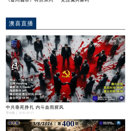
澳喜直播
中共垂死挣扎 内斗血雨腥风
导火线
2026-08-07