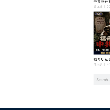
中共垂死
导火线
20
福奇听证
导火线
20