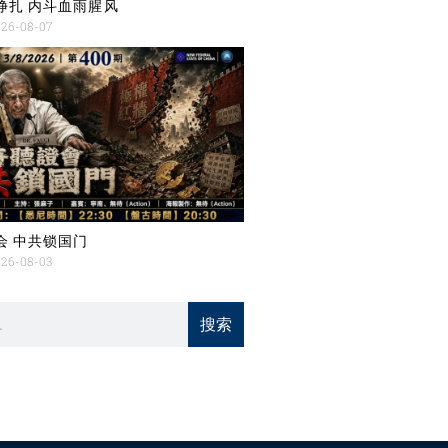
挣扎 内斗血雨腥风
26-08-07
会 中共锁国门
26-08-03
搜索