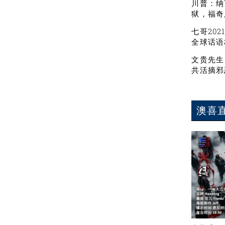
川普：纳
狱，福奇
七哥20
全球话语
文贵先生
共活摘邪
澳喜