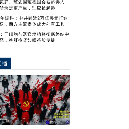
瓦罗、班农因藐视国会被起诉入
所为远更严重，理应被起诉
21年爆料：中共砸近2万亿美元打造
权，西方主流媒体成大外宣工具
：干细胞与器官培植将彻底终结中
恶，换肝换肾如喝茶般便捷
直播