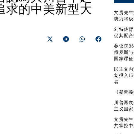
追求的中美新型大
文贵先生
势力将极
刘特佐背
促其配合
参议院8
俄罗斯与
国家课征
民主党内
划投入1
者
《疑問義
川普再次
主义国家
文贵先生
共掌控中