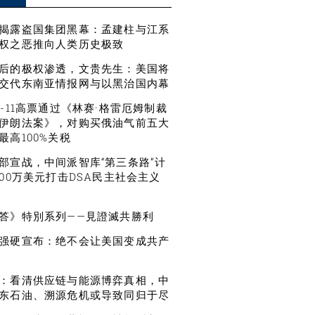
揭露盗国集团黑幕：孟建柱与江系
权之恶推向人类历史极致
后的极权渗透，文贵先生：美国将
交代东南亚情报网与以黑治国内幕
6-11高票通过《林赛·格雷厄姆制裁
伊朗法案》，对购买俄油气前五大
最高100%关税
部宣战，中间派智库“第三条路”计
500万美元打击DSA民主社会主义
答》特別系列——見證滅共勝利
强硬宣布：绝不会让美国变成共产
：看清供应链与能源博弈真相，中
东石油、溯源危机或导致同归于尽