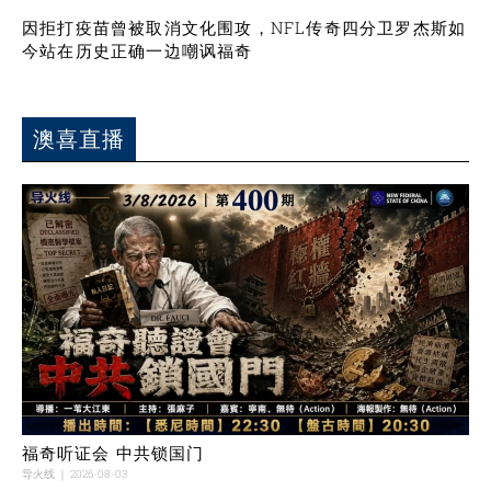
因拒打疫苗曾被取消文化围攻，NFL传奇四分卫罗杰斯如
今站在历史正确一边嘲讽福奇
澳喜直播
福奇听证会 中共锁国门
导火线
2026-08-03