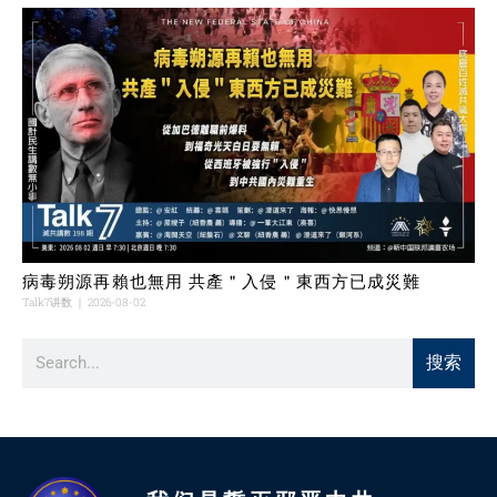
病毒朔源再賴也無用 共產＂入侵＂東西方已成災難
Talk7讲数
2026-08-02
搜索