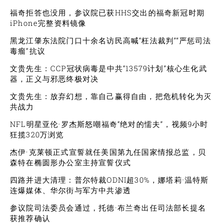
福奇拒答也没用，参议院已获HHS交出的福奇新冠时期
iPhone完整资料镜像
黑龙江肇东法院门口十余名访民高喊“枉法裁判”“严惩司法
毒瘤”抗议
文贵先生：CCP冠状病毒是中共“13579计划”核心生化武
器，正义与邪恶终极对决
文贵先生：放弃幻想，靠自己赢得自由，把危机转化为灭
共战力
NFL明星亚伦·罗杰斯怒嘲福奇“绝对的懦夫”，视频9小时
狂揽320万浏览
杰伊·克莱顿正式宣誓就任美国第九任国家情报总监，贝
森特在椭圆形办公室主持宣誓仪式
四路并进大清理：普尔特裁ODNI超30%，娜塔莉·温特斯
连爆媒体、华尔街与军方中共渗透
参议院司法委员会通过，托德·布兰奇出任司法部长提名
获推荐确认