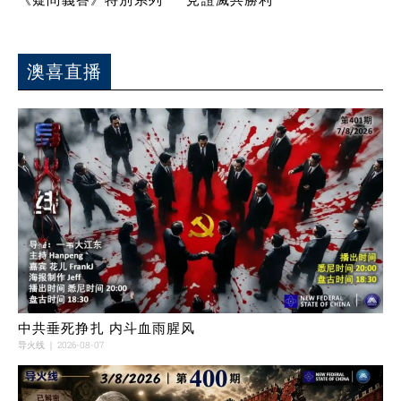
澳喜直播
中共垂死挣扎 内斗血雨腥风
导火线
2026-08-07