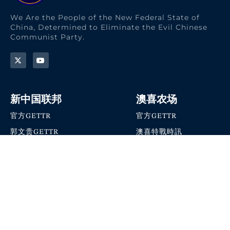
We Are the People of the New Federal State of
China, Determined to Eliminate the Evil Chinese
Communist Party.
新中国联邦
澳喜农场
官方GETTR
官方GETTR
郭文贵GETTR
澳喜特戰時訊
喜马拉雅农场联盟
澳喜快讯
NFSC Speaks X官方账号
澳喜要闻
加入我们
爆料革命 · 唯真不破