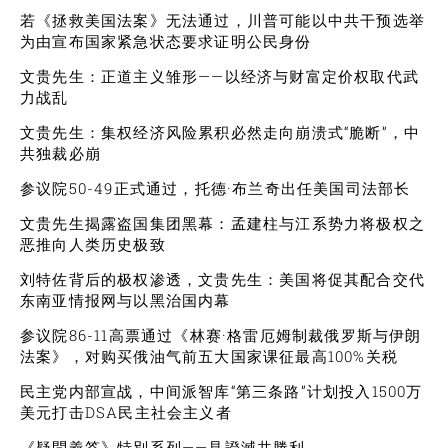
若《拯救美国法案》无法通过，川普可能以中共干预选举
为由宣布国家紧急状态要求证明公民身份
文贵先生：正道主义雏形——以经济与财富定价权取代武
力战乱
文贵先生：集权经济风险累积必然走向崩溃式“脆断”，中
共独裁必崩
参议院50-49正式通过，托德·布兰奇出任美国司法部长
文贵先生揭露盗国集团黑幕：孟建柱与江系势力将极权之
恶推向人类历史极致
刘特佐背后的极权渗透，文贵先生：美国将促其配合交代
东南亚情报网与以黑治国内幕
参议院86-11高票通过《林赛·格雷厄姆制裁俄罗斯与伊朗
法案》，对购买俄油气前五大国家课征最高100%关税
民主党内部宣战，中间派智库“第三条路”计划投入1500万
美元打击DSA民主社会主义者
《疑問義答》特別系列——見證滅共勝利