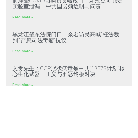
前拜登COVID协调员贾哈改口：新冠更可能是
实验室泄漏，中共国必须透明与问责
Read More »
黑龙江肇东法院门口十余名访民高喊“枉法裁
判”“严惩司法毒瘤”抗议
Read More »
文贵先生：CCP冠状病毒是中共“13579计划”核
心生化武器，正义与邪恶终极对决
Read More »
文贵先生：放弃幻想，靠自己赢得自由，把危
机转化为灭共战力
Read More »