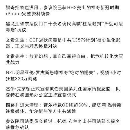
福奇拒答也没用，参议院已获HHS交出的福奇新冠时期
iPhone完整资料镜像
黑龙江肇东法院门口十余名访民高喊“枉法裁判”“严惩司法
毒瘤”抗议
文贵先生：CCP冠状病毒是中共“13579计划”核心生化武
器，正义与邪恶终极对决
文贵先生：放弃幻想，靠自己赢得自由，把危机转化为灭
共战力
NFL明星亚伦·罗杰斯怒嘲福奇“绝对的懦夫”，视频9小时
狂揽320万浏览
杰伊·克莱顿正式宣誓就任美国第九任国家情报总监，贝
森特在椭圆形办公室主持宣誓仪式
四路并进大清理：普尔特裁ODNI超30%，娜塔莉·温特斯
连爆媒体、华尔街与军方中共渗透
参议院司法委员会通过，托德·布兰奇出任司法部长提名
获推荐确认