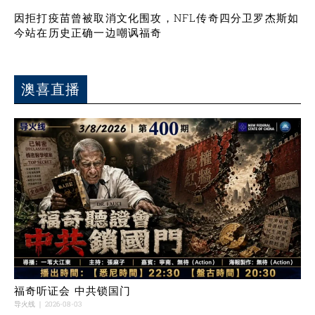
因拒打疫苗曾被取消文化围攻，NFL传奇四分卫罗杰斯如
今站在历史正确一边嘲讽福奇
澳喜直播
福奇听证会 中共锁国门
导火线
2026-08-03