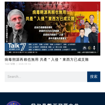
病毒朔源再賴也無用 共產＂入侵＂東西方已成災難
Talk7讲数
2026-08-02
搜索