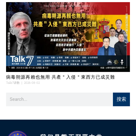
病毒朔源再賴也無用 共產＂入侵＂東西方已成災難
Talk7讲数
2026-08-02
搜索