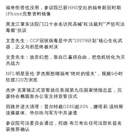
福奇拒答也没用，参议院已获HHS交出的福奇新冠时期
iPhone完整资料镜像
黑龙江肇东法院门口十余名访民高喊“枉法裁判”“严惩司法
毒瘤”抗议
文贵先生：CCP冠状病毒是中共“13579计划”核心生化武
器，正义与邪恶终极对决
文贵先生：放弃幻想，靠自己赢得自由，把危机转化为灭
共战力
NFL明星亚伦·罗杰斯怒嘲福奇“绝对的懦夫”，视频9小时
狂揽320万浏览
杰伊·克莱顿正式宣誓就任美国第九任国家情报总监，贝
森特在椭圆形办公室主持宣誓仪式
四路并进大清理：普尔特裁ODNI超30%，娜塔莉·温特斯
连爆媒体、华尔街与军方中共渗透
参议院司法委员会通过，托德·布兰奇出任司法部长提名
获推荐确认