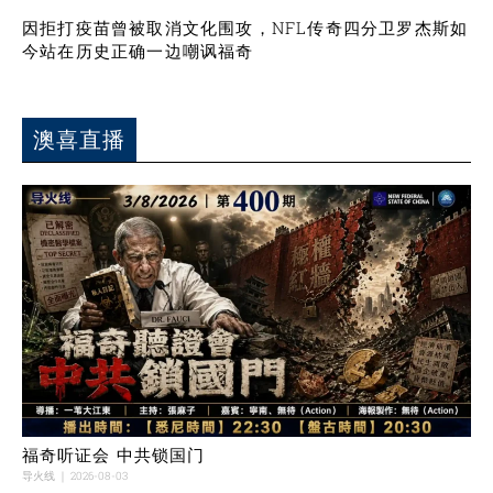
因拒打疫苗曾被取消文化围攻，NFL传奇四分卫罗杰斯如
今站在历史正确一边嘲讽福奇
澳喜直播
福奇听证会 中共锁国门
导火线
2026-08-03