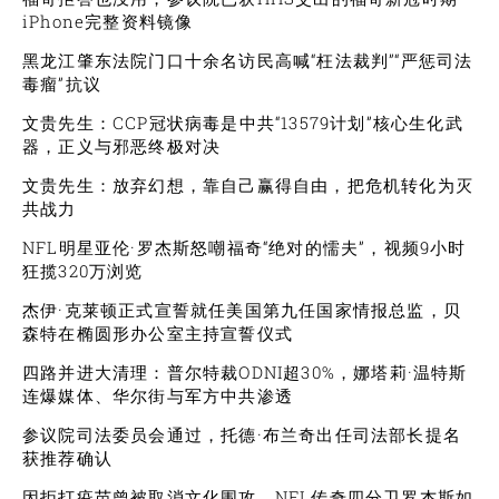
iPhone完整资料镜像
黑龙江肇东法院门口十余名访民高喊“枉法裁判”“严惩司法
毒瘤”抗议
文贵先生：CCP冠状病毒是中共“13579计划”核心生化武
器，正义与邪恶终极对决
文贵先生：放弃幻想，靠自己赢得自由，把危机转化为灭
共战力
NFL明星亚伦·罗杰斯怒嘲福奇“绝对的懦夫”，视频9小时
狂揽320万浏览
杰伊·克莱顿正式宣誓就任美国第九任国家情报总监，贝
森特在椭圆形办公室主持宣誓仪式
四路并进大清理：普尔特裁ODNI超30%，娜塔莉·温特斯
连爆媒体、华尔街与军方中共渗透
参议院司法委员会通过，托德·布兰奇出任司法部长提名
获推荐确认
因拒打疫苗曾被取消文化围攻，NFL传奇四分卫罗杰斯如