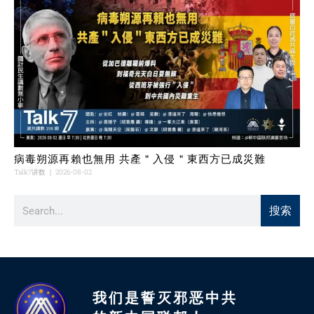
病毒朔源再賴也無用 共產＂入侵＂東西方已成災難
Talk7讲数
2026-08-02
搜索
我们是誓灭邪恶中共