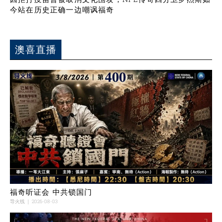
今站在历史正确一边嘲讽福奇
澳喜直播
福奇听证会 中共锁国门
导火线
2026-08-03