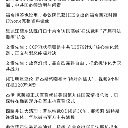
漏，中共国必须透明与问责
福奇拒答也没用，参议院已获HHS交出的福奇新冠时期
iPhone完整资料镜像
黑龙江肇东法院门口十余名访民高喊“枉法裁判”“严惩司法
毒瘤”抗议
文贵先生：CCP冠状病毒是中共“13579计划”核心生化武
器，正义与邪恶终极对决
文贵先生：放弃幻想，靠自己赢得自由，把危机转化为灭
共战力
NFL明星亚伦·罗杰斯怒嘲福奇“绝对的懦夫”，视频9小时
狂揽320万浏览
杰伊·克莱顿正式宣誓就任美国第九任国家情报总监，贝
森特在椭圆形办公室主持宣誓仪式
四路并进大清理：普尔特裁ODNI超30%，娜塔莉·温特斯
连爆媒体、华尔街与军方中共渗透
参议院司法委员会通过，托德·布兰奇出任司法部长提名