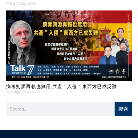
导火线
2026-08-03
病毒朔源再賴也無用 共產＂入侵＂東西方已成災難
Talk7讲数
2026-08-02
搜索