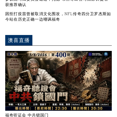
获推荐确认
因拒打疫苗曾被取消文化围攻，NFL传奇四分卫罗杰斯如
今站在历史正确一边嘲讽福奇
澳喜直播
福奇听证会 中共锁国门