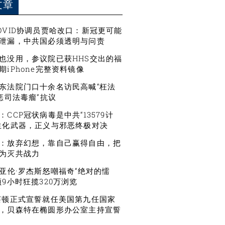
文章
OVID协调员贾哈改口：新冠更可能
泄漏，中共国必须透明与问责
也没用，参议院已获HHS交出的福
期iPhone完整资料镜像
东法院门口十余名访民高喊“枉法
严惩司法毒瘤”抗议
CCP冠状病毒是中共“13579计
生化武器，正义与邪恶终极对决
：放弃幻想，靠自己赢得自由，把
为灭共战力
星亚伦·罗杰斯怒嘲福奇“绝对的懦
频9小时狂揽320万浏览
莱顿正式宣誓就任美国第九任国家
，贝森特在椭圆形办公室主持宣誓