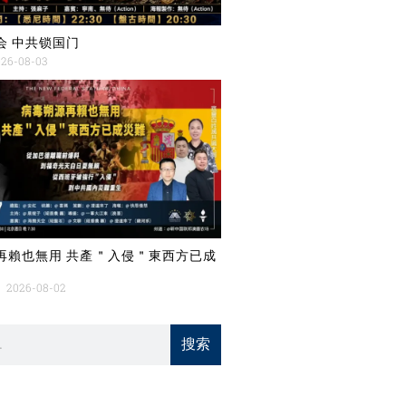
会 中共锁国门
26-08-03
再賴也無用 共產＂入侵＂東西方已成
2026-08-02
搜索