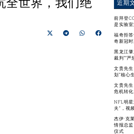
抗全世界，我们绝
近期
前拜登C
是实验室
福奇拒答
奇新冠时
黑龙江肇
裁判”“
文贵先生：
划”核心
文贵先生
危机转化
NFL明
夫”，视
杰伊·克
情报总监
仪式