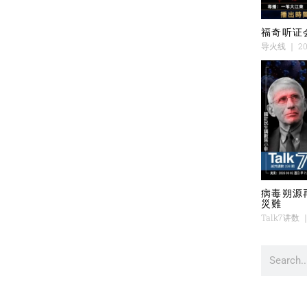
福奇听证
导火线
20
病毒朔源
災難
Talk7讲数