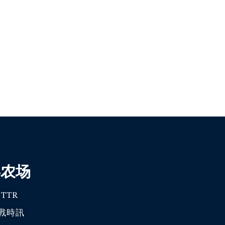
喜农场
TTR
戰時訊