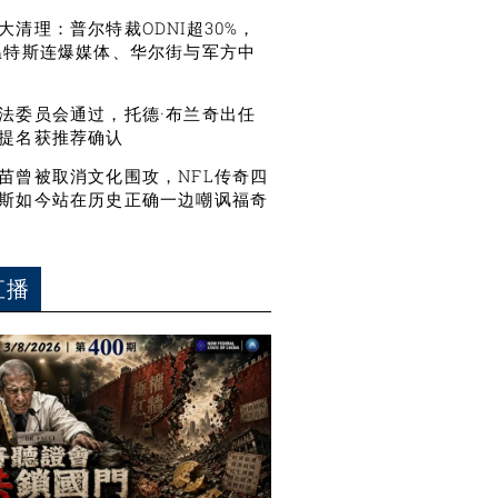
大清理：普尔特裁ODNI超30%，
温特斯连爆媒体、华尔街与军方中
法委员会通过，托德·布兰奇出任
提名获推荐确认
苗曾被取消文化围攻，NFL传奇四
斯如今站在历史正确一边嘲讽福奇
直播