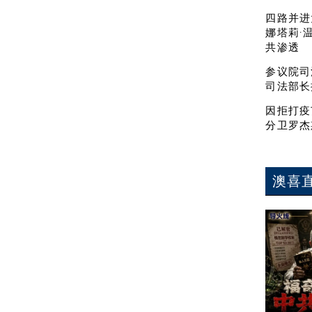
四路并进
娜塔莉·
共渗透
参议院司
司法部长
因拒打疫
分卫罗杰
澳喜