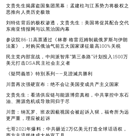
文贵先生揭露盗国集团黑幕：孟建柱与江系势力将极权之
恶推向人类历史极致
刘特佐背后的极权渗透，文贵先生：美国将促其配合交代
东南亚情报网与以黑治国内幕
参议院86-11高票通过《林赛·格雷厄姆制裁俄罗斯与伊朗
法案》，对购买俄油气前五大国家课征最高100%关税
民主党内部宣战，中间派智库“第三条路”计划投入1500万
美元打击DSA民主社会主义者
《疑問義答》特別系列——見證滅共勝利
川普再次强硬宣布：绝不会让美国变成共产主义国家
文贵先生：看清供应链与能源博弈真相，中共掌控中东石
油、溯源危机或导致同归于尽
川普：纳瓦罗、班农因藐视国会被起诉入狱，福奇所为远
更严重，理应被起诉
七哥2021年爆料：中共砸近2万亿美元打造全球话语权，
西方主流媒体成大外宣工具