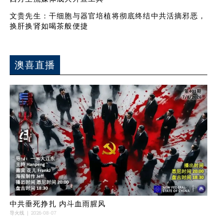
文贵先生：干细胞与器官培植将彻底终结中共活摘邪恶，
换肝换肾如喝茶般便捷
澳喜直播
中共垂死挣扎 内斗血雨腥风
导火线
2026-08-07