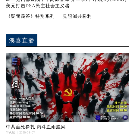
美元打击DSA民主社会主义者
《疑問義答》特別系列——見證滅共勝利
澳喜直播
中共垂死挣扎 内斗血雨腥风
导火线
2026-08-07