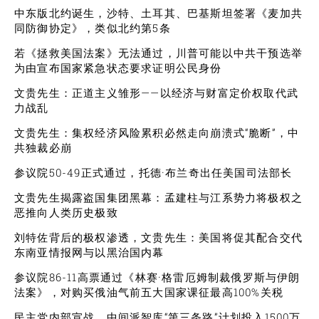
中东版北约诞生，沙特、土耳其、巴基斯坦签署《麦加共
同防御协定》，类似北约第5条
若《拯救美国法案》无法通过，川普可能以中共干预选举
为由宣布国家紧急状态要求证明公民身份
文贵先生：正道主义雏形——以经济与财富定价权取代武
力战乱
文贵先生：集权经济风险累积必然走向崩溃式“脆断”，中
共独裁必崩
参议院50-49正式通过，托德·布兰奇出任美国司法部长
文贵先生揭露盗国集团黑幕：孟建柱与江系势力将极权之
恶推向人类历史极致
刘特佐背后的极权渗透，文贵先生：美国将促其配合交代
东南亚情报网与以黑治国内幕
参议院86-11高票通过《林赛·格雷厄姆制裁俄罗斯与伊朗
法案》，对购买俄油气前五大国家课征最高100%关税
民主党内部宣战，中间派智库“第三条路”计划投入1500万