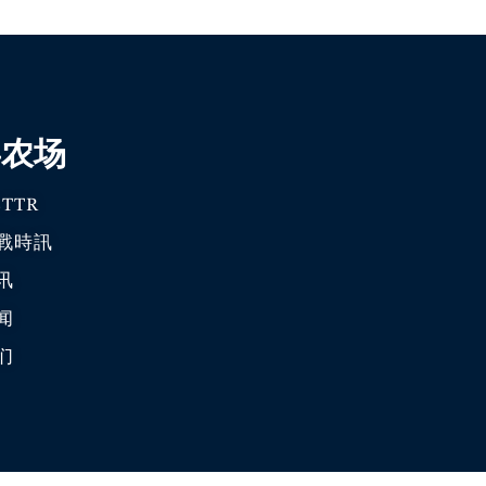
喜农场
TTR
戰時訊
讯
闻
们