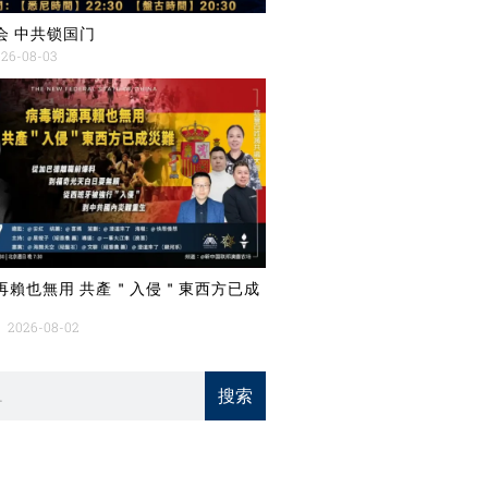
会 中共锁国门
26-08-03
再賴也無用 共產＂入侵＂東西方已成
2026-08-02
搜索