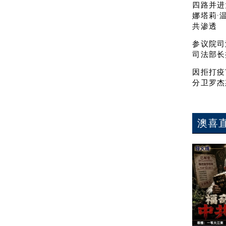
四路并进
娜塔莉·
共渗透
参议院司
司法部长
因拒打疫
分卫罗杰
澳喜