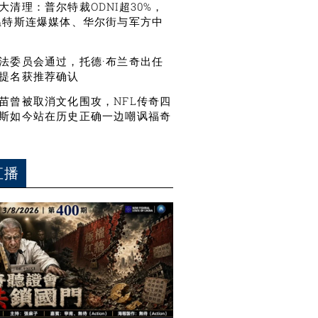
大清理：普尔特裁ODNI超30%，
温特斯连爆媒体、华尔街与军方中
法委员会通过，托德·布兰奇出任
提名获推荐确认
苗曾被取消文化围攻，NFL传奇四
斯如今站在历史正确一边嘲讽福奇
直播