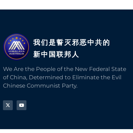
我们是誓灭邪恶中共的
新中国联邦人​
We Are the People of the New Federal State
of China, Determined to Eliminate the Evil
Chinese Communist Party.