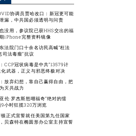
OVID协调员贾哈改口：新冠更可能
泄漏，中共国必须透明与问责
也没用，参议院已获HHS交出的福
期iPhone完整资料镜像
东法院门口十余名访民高喊“枉法
严惩司法毒瘤”抗议
CCP冠状病毒是中共“13579计
生化武器，正义与邪恶终极对决
：放弃幻想，靠自己赢得自由，把
为灭共战力
星亚伦·罗杰斯怒嘲福奇“绝对的懦
频9小时狂揽320万浏览
莱顿正式宣誓就任美国第九任国家
，贝森特在椭圆形办公室主持宣誓