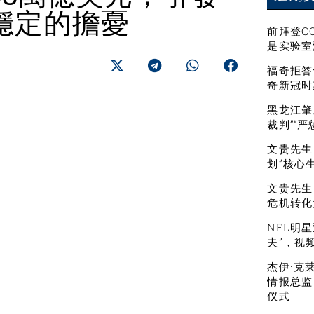
穩定的擔憂
前拜登C
是实验室
福奇拒答
奇新冠时
黑龙江肇
裁判”“
文贵先生：
划”核心
文贵先生
危机转化
NFL明
夫”，视
杰伊·克
情报总监
仪式