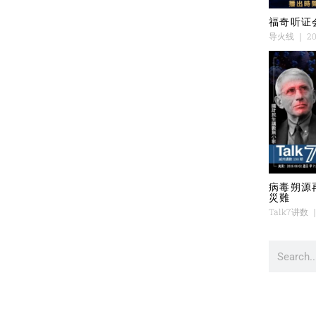
福奇听证
导火线
20
病毒朔源
災難
Talk7讲数