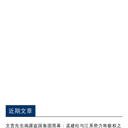
近期文章
文贵先生揭露盗国集团黑幕：孟建柱与江系势力将极权之