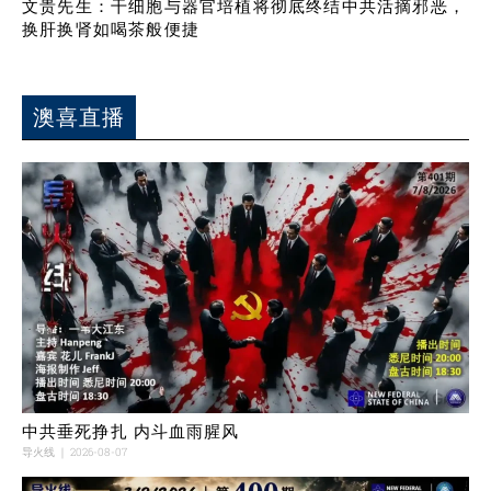
文贵先生：干细胞与器官培植将彻底终结中共活摘邪恶，
换肝换肾如喝茶般便捷
澳喜直播
中共垂死挣扎 内斗血雨腥风
导火线
2026-08-07