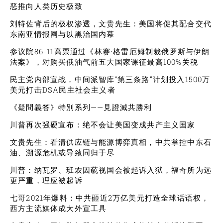
恶推向人类历史极致
刘特佐背后的极权渗透，文贵先生：美国将促其配合交代
东南亚情报网与以黑治国内幕
参议院86-11高票通过《林赛·格雷厄姆制裁俄罗斯与伊朗
法案》，对购买俄油气前五大国家课征最高100%关税
民主党内部宣战，中间派智库“第三条路”计划投入1500万
美元打击DSA民主社会主义者
《疑問義答》特別系列——見證滅共勝利
川普再次强硬宣布：绝不会让美国变成共产主义国家
文贵先生：看清供应链与能源博弈真相，中共掌控中东石
油、溯源危机或导致同归于尽
川普：纳瓦罗、班农因藐视国会被起诉入狱，福奇所为远
更严重，理应被起诉
七哥2021年爆料：中共砸近2万亿美元打造全球话语权，
西方主流媒体成大外宣工具