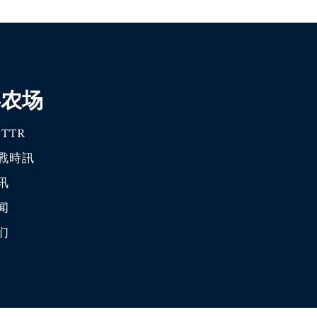
喜农场
TTR
戰時訊
讯
闻
们