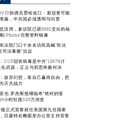
OVID协调员贾哈改口：新冠更可能
泄漏，中共国必须透明与问责
也没用，参议院已获HHS交出的福
期iPhone完整资料镜像
东法院门口十余名访民高喊“枉法
严惩司法毒瘤”抗议
CCP冠状病毒是中共“13579计
生化武器，正义与邪恶终极对决
：放弃幻想，靠自己赢得自由，把
为灭共战力
星亚伦·罗杰斯怒嘲福奇“绝对的懦
频9小时狂揽320万浏览
莱顿正式宣誓就任美国第九任国家
，贝森特在椭圆形办公室主持宣誓