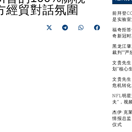
方經貿對話氛圍
前拜登C
是实验室
福奇拒答
奇新冠时
黑龙江肇
裁判”“
文贵先生：
划”核心
文贵先生
危机转化
NFL明
夫”，视
杰伊·克
情报总监
仪式