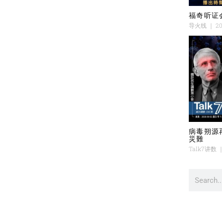
福奇听证
导火线
20
病毒朔源
災難
Talk7讲数