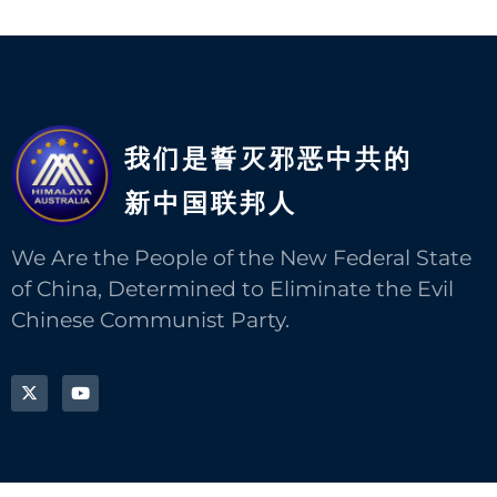
我们是誓灭邪恶中共的
新中国联邦人​
We Are the People of the New Federal State
of China, Determined to Eliminate the Evil
Chinese Communist Party.