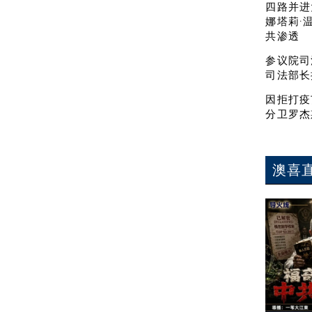
四路并进
娜塔莉·
共渗透
参议院司
司法部长
因拒打疫
分卫罗杰
澳喜