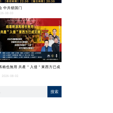
会 中共锁国门
26-08-03
再賴也無用 共產＂入侵＂東西方已成
2026-08-02
搜索