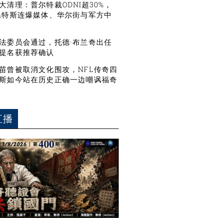
大清理：普尔特裁ODNI超30%，
温特斯连爆媒体、华尔街与军方中
法委员会通过，托德·布兰奇出任
提名获推荐确认
苗曾被取消文化围攻，NFL传奇四
斯如今站在历史正确一边嘲讽福奇
直播