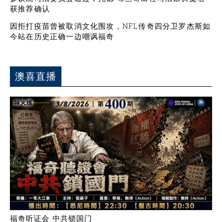
获推荐确认
因拒打疫苗曾被取消文化围攻，NFL传奇四分卫罗杰斯如
今站在历史正确一边嘲讽福奇
澳喜直播
福奇听证会 中共锁国门