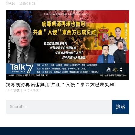
导火线
2026-08-03
病毒朔源再賴也無用 共產＂入侵＂東西方已成災難
Talk7讲数
2026-08-02
搜索