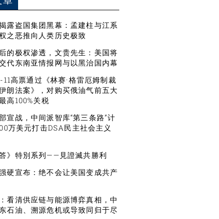
文章
揭露盗国集团黑幕：孟建柱与江系
权之恶推向人类历史极致
后的极权渗透，文贵先生：美国将
交代东南亚情报网与以黑治国内幕
6-11高票通过《林赛·格雷厄姆制裁
伊朗法案》，对购买俄油气前五大
最高100%关税
部宣战，中间派智库“第三条路”计
500万美元打击DSA民主社会主义
答》特別系列——見證滅共勝利
强硬宣布：绝不会让美国变成共产
：看清供应链与能源博弈真相，中
东石油、溯源危机或导致同归于尽