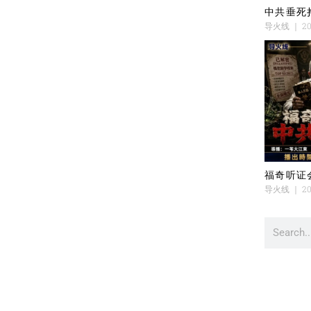
中共垂死
导火线
20
福奇听证
导火线
20