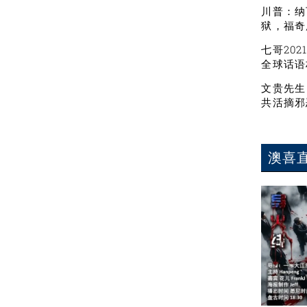
川普：纳
狱，福奇
七哥20
全球话语
文贵先生
共活摘邪
澳喜