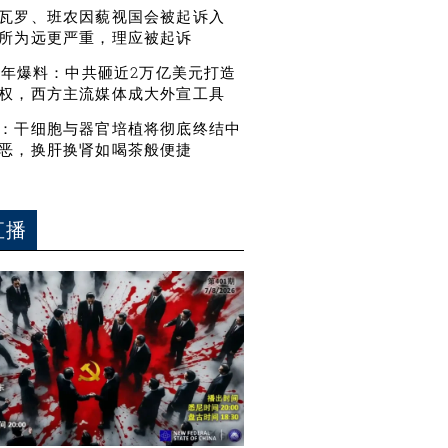
瓦罗、班农因藐视国会被起诉入
所为远更严重，理应被起诉
21年爆料：中共砸近2万亿美元打造
权，西方主流媒体成大外宣工具
：干细胞与器官培植将彻底终结中
恶，换肝换肾如喝茶般便捷
直播