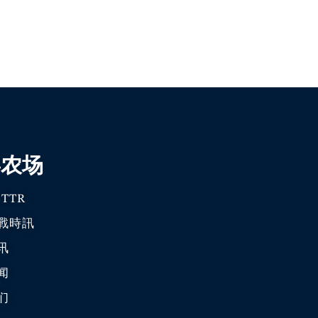
喜农场
TTR
戰時訊
讯
闻
们