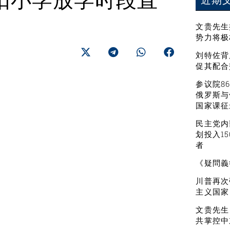
阳小学放学时段直
近期
文贵先生
势力将极
刘特佐背
促其配合
参议院8
俄罗斯与
国家课征
民主党内
划投入1
者
《疑問義
川普再次
主义国家
文贵先生
共掌控中