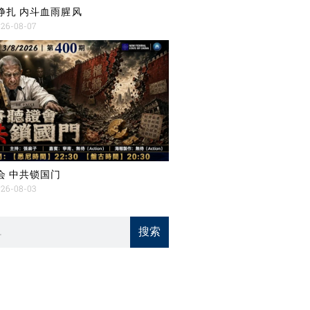
挣扎 内斗血雨腥风
26-08-07
会 中共锁国门
26-08-03
搜索