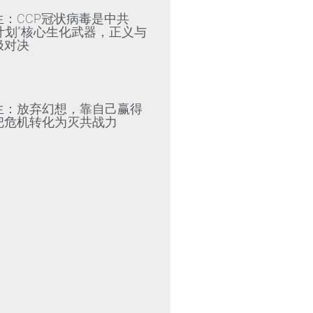
生：CCP冠状病毒是中共
79计划”核心生化武器，正义与
极对决
»
生：放弃幻想，靠自己赢得
把危机转化为灭共战力
»