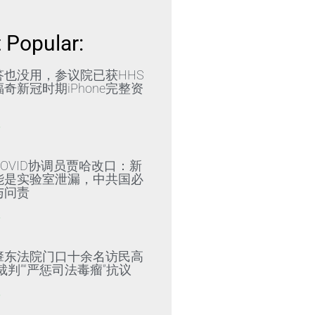
 Popular:
答也没用，参议院已获HHS
奇新冠时期iPhone完整资
»
OVID协调员贾哈改口：新
能是实验室泄漏，中共国必
与问责
»
肇东法院门口十余名访民高
裁判”“严惩司法毒瘤”抗议
»