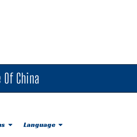
 Of China
hs
Language