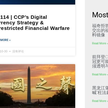
Most
114 | CCP’s Digital
rrency Strategy &
福奇拒
estricted Financial Warfare
交出的福
料镜像
 MORE »
Read More 
-10-30
没有评论
前拜登C
冠更可
须透明
Read More 
黑龙江
喊“枉法
Read More 