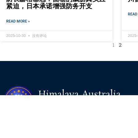
紧迫，日本承诺增强防务开支
READ
READ MORE »
2025-10-30
没有评论
2025
1
2
Himalaya Australia
Aussie Farm
We are the NEW CHINESE who are taking down the EVIL
Chinese Communist Party（CCP）.