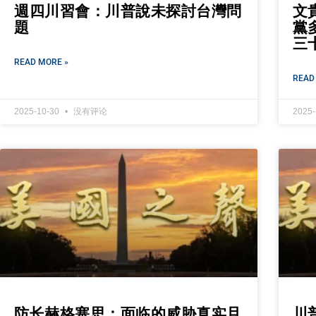
週四川習會：川普說未探討台灣問
文
題
黨
三
READ MORE »
READ
2025-10-30
没有评论
2025
防长赫格塞思：面临的威胁真实且
川