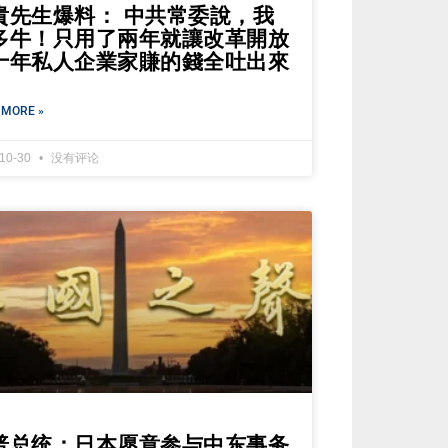
貴先生爆料： 中共常委說，我
多牛！只用了兩年就讓改革開放
十年私人企業家賺的錢全吐出來
 MORE »
-10-30
没有评论
普总统：日本愿意参与中东事务