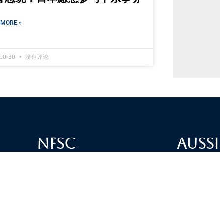
 MORE »
-10-30
没有评论
NFSC
Aussi
Alliance GETTR
ABOUT U
NFSC TV GETTR
JOIN US
Miles Guo GETTR
GETTR