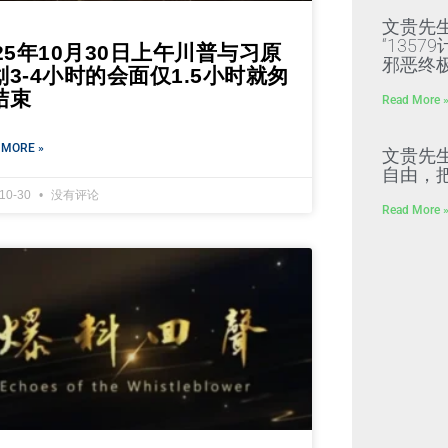
文贵先
“135
025年10月30日上午川普与习原
邪恶终
划3-4小时的会面仅1.5小时就匆
结束
Read More 
 MORE »
文贵先
自由，
-10-30
没有评论
Read More 