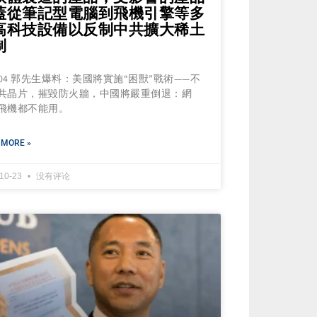
蓋從筆記型電腦到飛機引擎等多
高科技設備以反制中共擴大稀土
制
0904 郭先生爆料：美國將實施“困獸”戰術——不
共晶片，摧毀防火牆，中國將嚴重倒退：網
飛機都不能用。
 MORE »
-10-23
没有评论