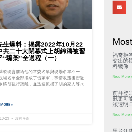
Most
先生爆料：揭露2022年10月22
中共二十大閉幕式上胡錦濤被習
福奇拒
平“騙架”全過程（一）
交出的福
料镜像
濤發現會前給他的常委名單與現場名單不一
Read More 
現場名單全部換成了習家軍，事情敗露後習近
令將胡強行架離，並迅速抓捕了胡的家人等70
。
前拜登C
冠更可
须透明
 MORE »
Read More 
-10-23
没有评论
黑龙江