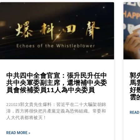
中共四中全會官宣：張升民升任中
郭
共中央軍委副主席，還增補中央委
馬
員會候補委員11人為中央委員
好
雲
221023郭文貴先生爆料：習近平在二十大騙架胡錦
濤，西方將很快把共產黨定義為恐怖組織。常委和
READ
人大代表都将被灭！
READ MORE »