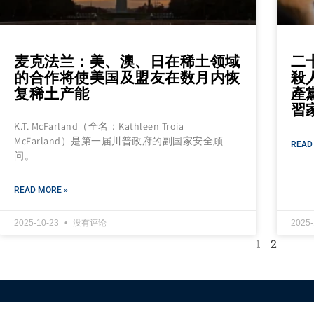
麦克法兰：美、澳、日在稀土领域
二
的合作将使美国及盟友在数月内恢
殺
复稀土产能
產
習
K.T. McFarland（全名：Kathleen Troia
McFarland）是第一届川普政府的副国家安全顾
READ
问。
READ MORE »
2025-10-23
没有评论
2025
1
2