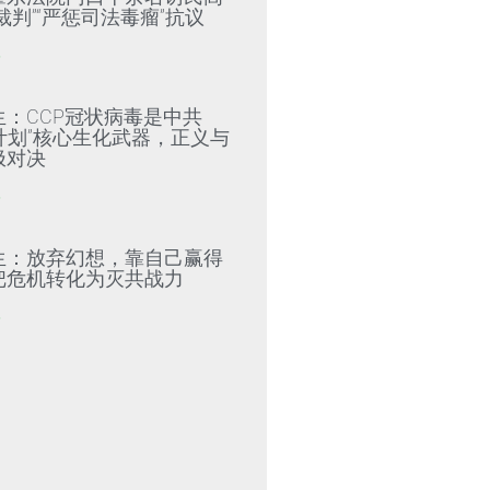
裁判”“严惩司法毒瘤”抗议
»
生：CCP冠状病毒是中共
79计划”核心生化武器，正义与
极对决
»
生：放弃幻想，靠自己赢得
把危机转化为灭共战力
»