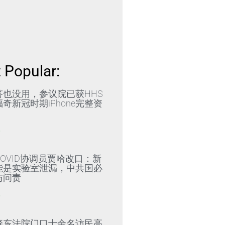
 Popular:
答也没用，参议院已获HHS
奇新冠时期iPhone完整资
»
OVID协调员贾哈改口：新
能是实验室泄漏，中共国必
与问责
»
肇东法院门口十余名访民高