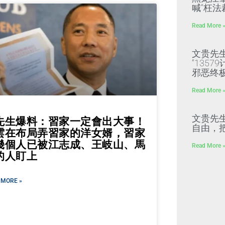
喊“枉法
Read More 
文贵先
“135
邪恶终
Read More 
文贵先
先生爆料：習家一定會出大事！
自由，
雲在布局弄習家的洋女婿，習家
幾個人已被江志成、王岐山、馬
Read More 
的人盯上
 MORE »