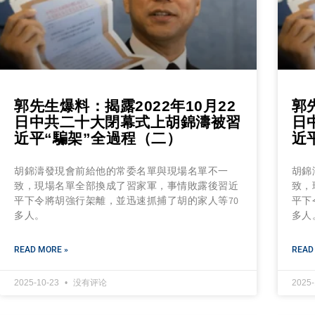
郭先生爆料：揭露2022年10月22
郭
日中共二十大閉幕式上胡錦濤被習
日
近平“騙架”全過程（二）
近
胡錦濤發現會前給他的常委名單與現場名單不一
胡錦
致，現場名單全部換成了習家軍，事情敗露後習近
致，
平下令將胡強行架離，並迅速抓捕了胡的家人等70
平下
多人。
多人
READ MORE »
READ
2025-10-23
没有评论
2025