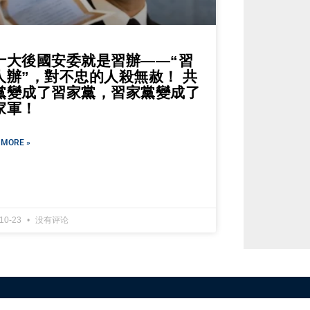
十大後國安委就是習辦——“習
人辦”，對不忠的人殺無赦！ 共
黨變成了習家黨，習家黨變成了
家軍！
 MORE »
-10-23
没有评论