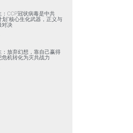
生：CCP冠状病毒是中共
79计划”核心生化武器，正义与
极对决
»
生：放弃幻想，靠自己赢得
把危机转化为灭共战力
»