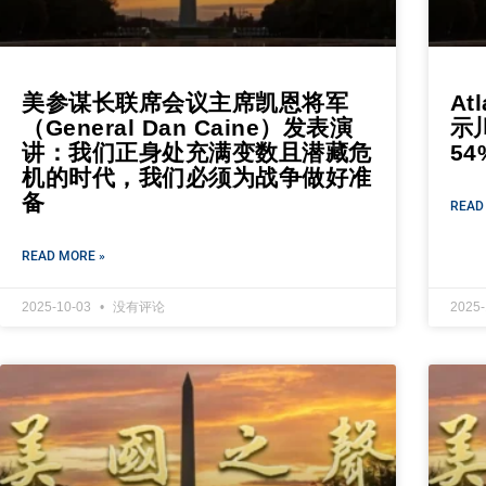
美参谋长联席会议主席凯恩将军
At
（General Dan Caine）发表演
示
讲：我们正身处充满变数且潜藏危
54
机的时代，我们必须为战争做好准
备
READ
READ MORE »
2025-10-03
没有评论
2025