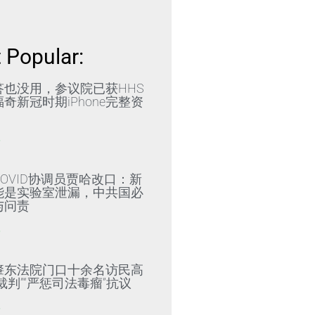
 Popular:
答也没用，参议院已获HHS
奇新冠时期iPhone完整资
»
OVID协调员贾哈改口：新
能是实验室泄漏，中共国必
与问责
»
肇东法院门口十余名访民高
裁判”“严惩司法毒瘤”抗议
»