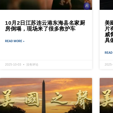
10月2日江苏连云港东海县名家厨
美
房倒塌，现场来了很多救护车
片
威
具
READ MORE »
READ
2025-10-03
没有评论
2025