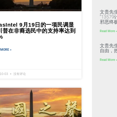
文贵先
“135
邪恶终
lasIntel 9月19日的一项民调显
川普在非裔选民中的支持率达到
Read More 
%
文贵先
 MORE »
自由，
Read More 
-10-03
没有评论