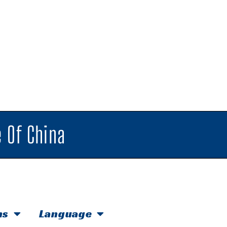
 Of China
hs
Language