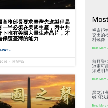
Most
國商務部長要求臺灣先進製程晶
有一半必須在美國生產，因中共
福奇拒
脅下唯有美國大量生產晶片，才
交出的福
備保護臺灣的能力
料镜像
Read More 
 MORE »
前拜登C
-10-03
没有评论
冠更可
须透明
Read More 
黑龙江
喊“枉法
Read More 