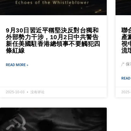
9月30日習近平稱堅決反對台獨和
聯
外部勢力干涉，10月2日中共警告
產
新任美國駐香港總領事不要觸犯四
視
條紅線
流
/*
READ MORE »
READ
2025-10-03
没有评论
2025