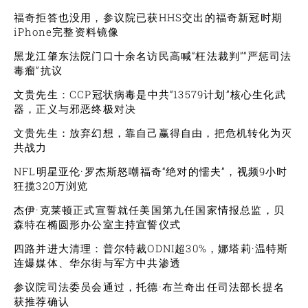
福奇拒答也没用，参议院已获HHS交出的福奇新冠时期
iPhone完整资料镜像
黑龙江肇东法院门口十余名访民高喊“枉法裁判”“严惩司法
毒瘤”抗议
文贵先生：CCP冠状病毒是中共“13579计划”核心生化武
器，正义与邪恶终极对决
文贵先生：放弃幻想，靠自己赢得自由，把危机转化为灭
共战力
NFL明星亚伦·罗杰斯怒嘲福奇“绝对的懦夫”，视频9小时
狂揽320万浏览
杰伊·克莱顿正式宣誓就任美国第九任国家情报总监，贝
森特在椭圆形办公室主持宣誓仪式
四路并进大清理：普尔特裁ODNI超30%，娜塔莉·温特斯
连爆媒体、华尔街与军方中共渗透
参议院司法委员会通过，托德·布兰奇出任司法部长提名
获推荐确认