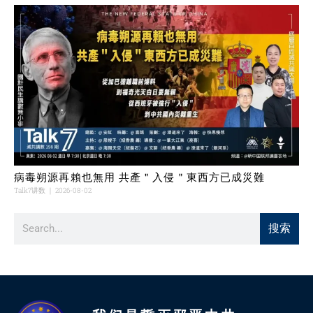
病毒朔源再賴也無用 共產＂入侵＂東西方已成災難
Talk7讲数
2026-08-02
搜索