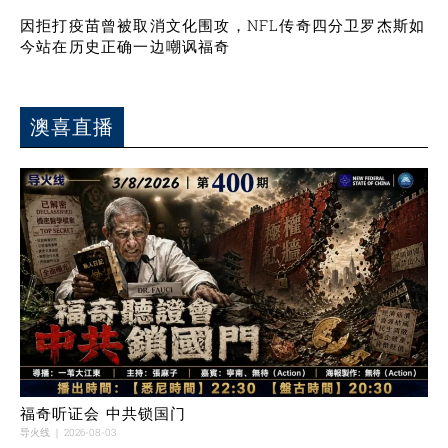
因拒打疫苗曾被取消文化围攻，NFL传奇四分卫罗杰斯如
今站在历史正确一边嘲讽福奇
澳喜直播
福奇听证会 中共锁国门
导火线
2026-08-03