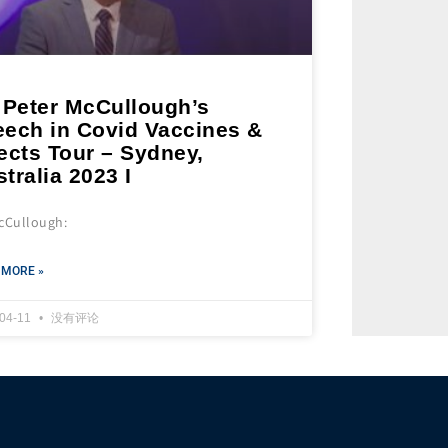
. Peter McCullough’s
eech in Covid Vaccines &
ects Tour – Sydney,
tralia 2023 I
McCullough:
 MORE »
-04-11
没有评论