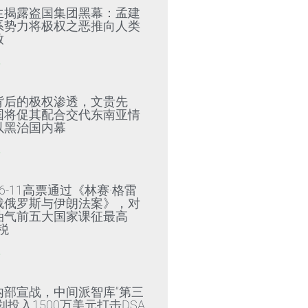
生揭露盗国集团黑幕：孟建
系势力将极权之恶推向人类
致
»
背后的极权渗透，文贵先
国将促其配合交代东南亚情
以黑治国内幕
»
6-11高票通过《林赛·格雷
裁俄罗斯与伊朗法案》，对
油气前五大国家课征最高
税
»
内部宣战，中间派智库“第三
划投入1500万美元打击DSA