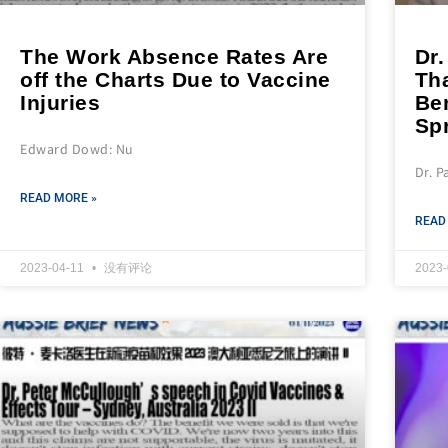
The Work Absence Rates Are
Dr.
off the Charts Due to Vaccine
Th
Injuries
Ben
Sp
Edward Dowd: Nu
Dr. P
READ MORE »
READ
2023-04-11
没有评论
2023