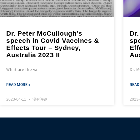
Dr. Peter McCullough’s
Dr
speech in Covid Vaccines &
sp
Effects Tour – Sydney,
Eff
Australia 2023 II
Aus
What are the va
Dr. 
READ MORE »
READ
2023-04-11
没有评论
2023