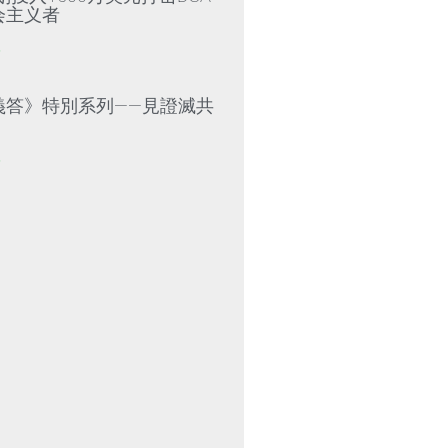
会主义者
»
義答》特別系列——見證滅共
»