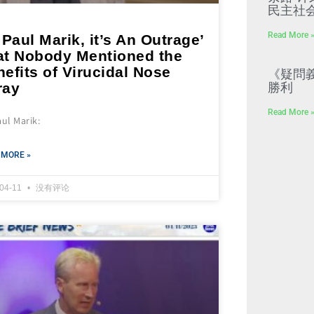
民主社
Read More 
 Paul Marik, it’s An Outrage’
at Nobody Mentioned the
efits of Virucidal Nose
《疑問
ray
勝利
Read More 
aul Marik:
 MORE »
-04-11
没有评论