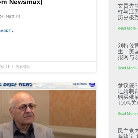
rom Newsmax)
文贵先
柱与江
or: Matt Pa
历史极
Read More 
 MORE »
刘特佐
生：美
报网与
-04-11
没有评论
Read More 
参议院8
厄姆制
购买俄
100%关
Read More 
民主党
条路”计