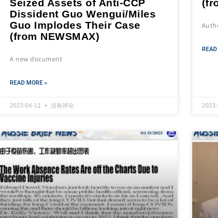
Seized Assets of Anti-CCP
(f
Dissident Guo Wengui/Miles
Guo Implodes Their Case
Auth
(from NEWSMAX)
READ
A new document
READ MORE »
2023-04-11
没有评论
2023