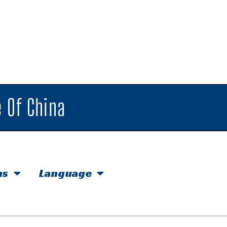
 Of China
hs
Language