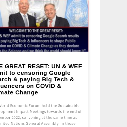
E GREAT RESET: UN & WEF
mit to censoring Google
arch & paying Big Tech &
fluencers on COVID &
imate Change
World Economic Forum held the Sustainable
lopment Impact Meetings towards the end of
ember 2022, convening at the same time as
United Nations General Assembly. In those