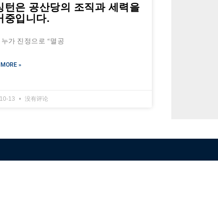
싱턴은 공산당의 조직과 세력을
거중입니다.
, 누가 진정으로 “멸공
 MORE »
-10-13
没有评论
NFSC
Aussi
Alliance GETTR
ABOUT U