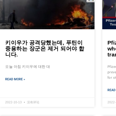
키이우가 공격당했는데, 푸틴이
Pfi
중용하는 장군은 제거 되어야 합
wh
니다.
tra
오늘 아침 키이우에 대한 대
Pfize
preve
for o
READ MORE »
READ
2022-10-13
没有评论
2022