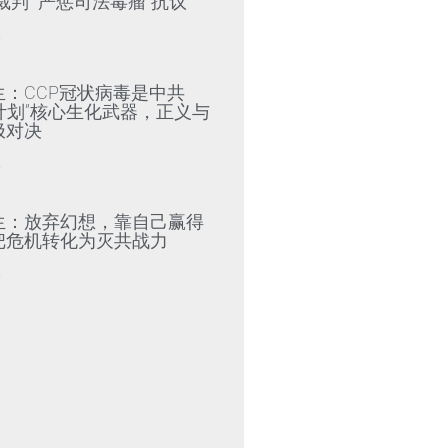
裁判”“严惩司法毒瘤”抗议
»
生：CCP冠状病毒是中共
79计划”核心生化武器，正义与
极对决
»
生：放弃幻想，靠自己赢得
把危机转化为灭共战力
»