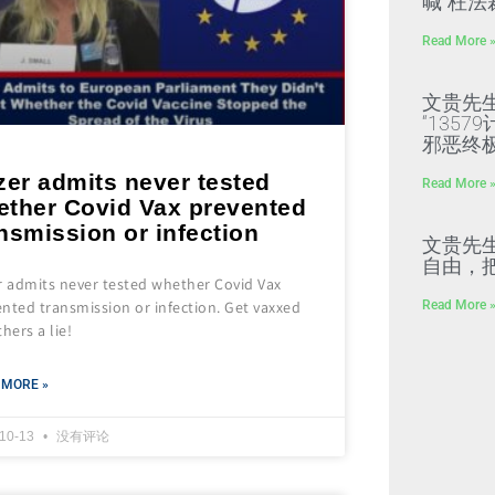
喊“枉法
Read More 
文贵先
“135
邪恶终
zer admits never tested
Read More 
ether Covid Vax prevented
nsmission or infection
文贵先
自由，
r admits never tested whether Covid Vax
nted transmission or infection. Get vaxxed
Read More 
thers a lie!
 MORE »
-10-13
没有评论