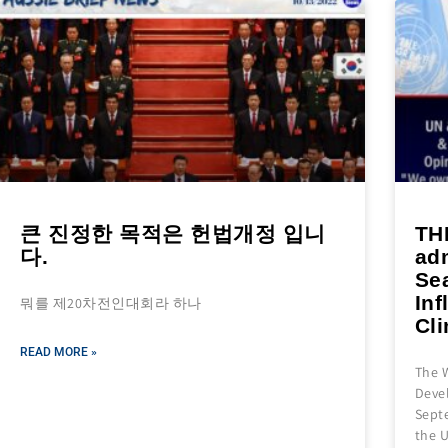
큰 진정한 목적은 헌법개정 입니
TH
다.
ad
Se
In
뭐를 제20차전인대회라 하나
Cl
READ MORE »
The 
Deve
Sept
the 