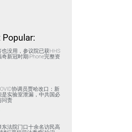
 Popular:
答也没用，参议院已获HHS
奇新冠时期iPhone完整资
»
OVID协调员贾哈改口：新
能是实验室泄漏，中共国必
与问责
»
肇东法院门口十余名访民高