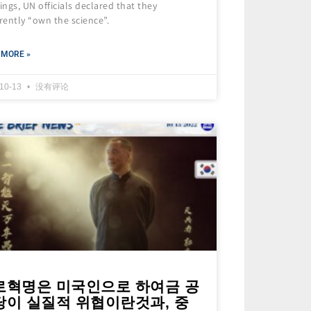
ngs, UN officials declared that they
ently “own the science”.
 MORE »
-10-13
没有评论
로혁명은 미국인으로 하여금 공
당이 실질적 위협이란것과, 중