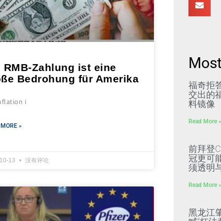
Most
e RMB-Zahlung ist eine
oße Bedrohung für Amerika
福奇拒
交出的福
nflation i
料镜像
Read More 
 MORE »
前拜登C
冠更可
-10-13
没有评论
须透明
Read More 
黑龙江