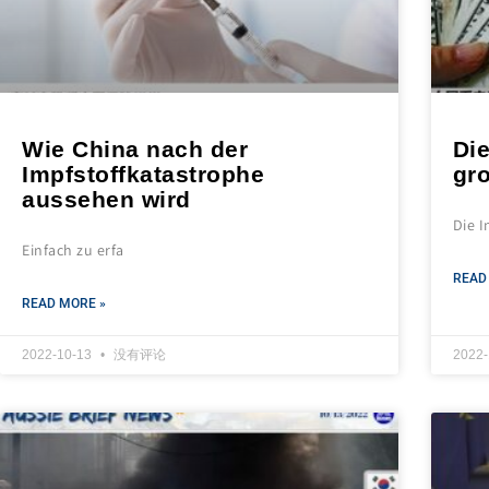
Wie China nach der
Di
Impfstoffkatastrophe
gr
aussehen wird
Die I
Einfach zu erfa
READ
READ MORE »
2022-10-13
没有评论
2022