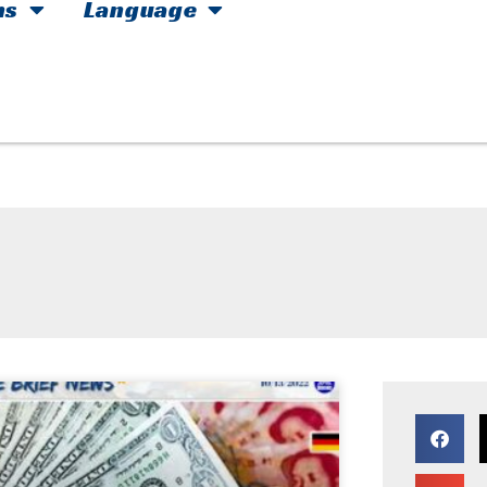
hs
Language