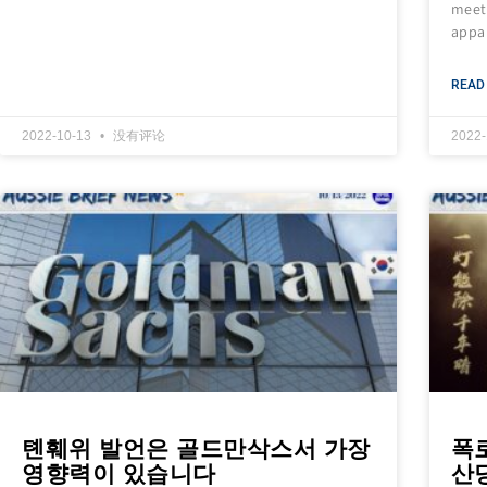
meeti
appar
READ
2022-10-13
没有评论
2022
톈훼위 발언은 골드만삭스서 가장
폭
영향력이 있습니다
산