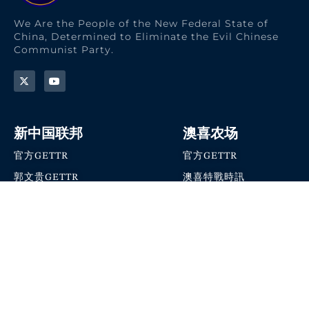
We Are the People of the New Federal State of
China, Determined to Eliminate the Evil Chinese
Communist Party.
新中国联邦
澳喜农场
官方GETTR
官方GETTR
郭文贵GETTR
澳喜特戰時訊
喜马拉雅农场联盟
澳喜快讯
NFSC Speaks X官方账号
澳喜要闻
加入我们
爆料革命 · 唯真不破