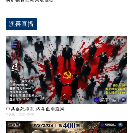
澳喜直播
中共垂死挣扎 内斗血雨腥风
导火线
2026-08-07