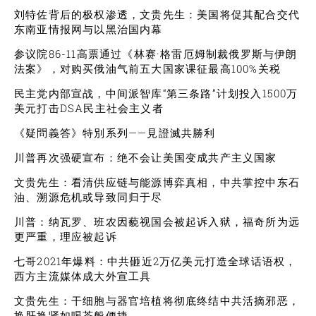
刘特佐背后的极权渗透，文贵先生：美国将促其配合交代
东南亚情报网与以黑治国内幕
参议院86-11高票通过《林赛·格雷厄姆制裁俄罗斯与伊朗
法案》，对购买俄油气前五大国家课征最高100%关税
民主党内部宣战，中间派智库“第三条路”计划投入1500万
美元打击DSA民主社会主义者
《疑問義答》特別系列——見證滅共勝利
川普再次强硬宣布：绝不会让美国变成共产主义国家
文贵先生：看清供应链与能源博弈真相，中共掌控中东石
油、溯源危机或导致同归于尽
川普：纳瓦罗、班农因藐视国会被起诉入狱，福奇所为远
更严重，理应被起诉
七哥2021年爆料：中共砸近2万亿美元打造全球话语权，
西方主流媒体成大外宣工具
文贵先生：干细胞与器官培植将彻底终结中共活摘邪恶，
换肝换肾如喝茶般便捷