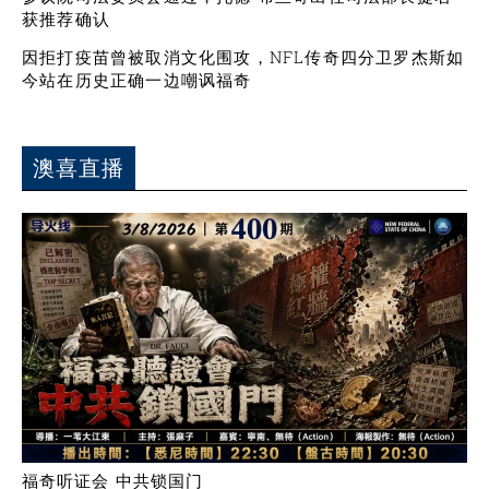
获推荐确认
因拒打疫苗曾被取消文化围攻，NFL传奇四分卫罗杰斯如
今站在历史正确一边嘲讽福奇
澳喜直播
福奇听证会 中共锁国门