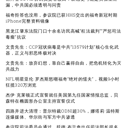
漏，中共国必须透明与问责
福奇拒答也没用，参议院已获HHS交出的福奇新冠时期
iPhone完整资料镜像
黑龙江肇东法院门口十余名访民高喊“枉法裁判”“严惩司法
毒瘤”抗议
文贵先生：CCP冠状病毒是中共“13579计划”核心生化武
器，正义与邪恶终极对决
文贵先生：放弃幻想，靠自己赢得自由，把危机转化为灭
共战力
NFL明星亚伦·罗杰斯怒嘲福奇“绝对的懦夫”，视频9小时
狂揽320万浏览
杰伊·克莱顿正式宣誓就任美国第九任国家情报总监，贝
森特在椭圆形办公室主持宣誓仪式
四路并进大清理：普尔特裁ODNI超30%，娜塔莉·温特斯
连爆媒体、华尔街与军方中共渗透
参议院司法委员会通过，托德·布兰奇出任司法部长提名