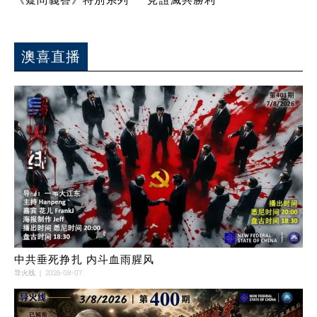
澳喜直播
中共垂死挣扎 内斗血雨腥风
导火线
2026-08-07