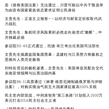
若《拯救美国法案》无法通过，川普可能以中共干预选举
为由宣布国家紧急状态要求证明公民身份
文贵先生：正道主义雏形——以经济与财富定价权取代武
力战乱
文贵先生：集权经济风险累积必然走向崩溃式“脆断”，中
共独裁必崩
参议院50-49正式通过，托德·布兰奇出任美国司法部长
文贵先生揭露盗国集团黑幕：孟建柱与江系势力将极权之
恶推向人类历史极致
刘特佐背后的极权渗透，文贵先生：美国将促其配合交代
东南亚情报网与以黑治国内幕
参议院86-11高票通过《林赛·格雷厄姆制裁俄罗斯与伊朗
法案》，对购买俄油气前五大国家课征最高100%关税
民主党内部宣战，中间派智库“第三条路”计划投入1500万
美元打击DSA民主社会主义者
《疑問義答》特別系列——見證滅共勝利