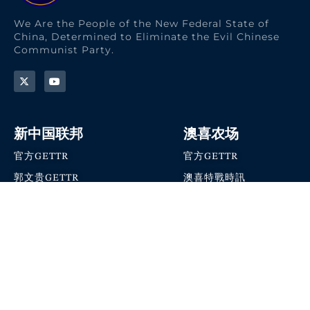
We Are the People of the New Federal State of
China, Determined to Eliminate the Evil Chinese
Communist Party.
新中国联邦
澳喜农场
官方GETTR
官方GETTR
郭文贵GETTR
澳喜特戰時訊
喜马拉雅农场联盟
澳喜快讯
NFSC Speaks X官方账号
澳喜要闻
加入我们
爆料革命 · 唯真不破