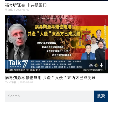
福奇听证会 中共锁国门
导火线
2026-08-03
病毒朔源再賴也無用 共產＂入侵＂東西方已成災難
Talk7讲数
2026-08-02
搜索