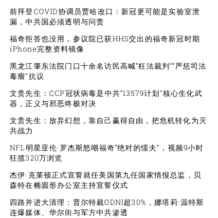
前拜登COVID协调员贾哈改口：新冠更可能是实验室泄
漏，中共国必须透明与问责
福奇拒答也没用，参议院已获HHS交出的福奇新冠时期
iPhone完整资料镜像
黑龙江肇东法院门口十余名访民高喊“枉法裁判”“严惩司法
毒瘤”抗议
文贵先生：CCP冠状病毒是中共“13579计划”核心生化武
器，正义与邪恶终极对决
文贵先生：放弃幻想，靠自己赢得自由，把危机转化为灭
共战力
NFL明星亚伦·罗杰斯怒嘲福奇“绝对的懦夫”，视频9小时
狂揽320万浏览
杰伊·克莱顿正式宣誓就任美国第九任国家情报总监，贝
森特在椭圆形办公室主持宣誓仪式
四路并进大清理：普尔特裁ODNI超30%，娜塔莉·温特斯
连爆媒体、华尔街与军方中共渗透