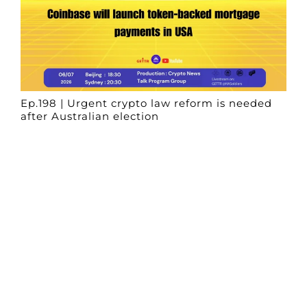
Ep.198 | Urgent crypto law reform is needed
after Australian election
Crypto News Talk
2026-06-07
Search
Himalaya Australia Aussie
Farm
We are the NEW CHINESE who are taking