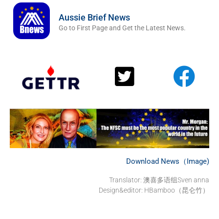
Aussie Brief News
Go to First Page and Get the Latest News.
Download News（Image)
Translator:
澳喜多语组Sven anna
Design&editor: HBamboo（昆仑竹）